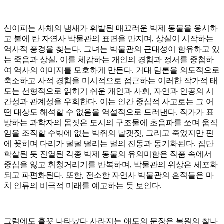
신이피는 사체의 냄새가 휘발된 매끄러운 박제 동물을 응시하
고 불에 탄 자연사 박물관의 표면을 만지며, 상실이 시작하는
역사적 풍경을 찾는다. 그녀는 박물관의 근대성이 함유하고 있
는 죽음과 상실, 이를 체감하는 개인의 경험과 정서를 중첩하
여 역사의 이미지를 모호하게 만든다. 거대 담론을 의도적으로
축소하고 사적 경험을 미시적으로 접근하는 이러한 작가적 태
도는 선형적으로 읽히기 쉬운 개인과 사회, 자연과 인공의 시
간성과 관계성을 우회한다. 이는 인간 중심적 사고로는 그 어
떤 대상도 해석할 수 없음을 역설적으로 드러낸다. 작가가 표
방하는 과학자의 몸짓은 도시의 구조물에 초음파를 쏘며 움직
임을 조직할 수밖에 없는 박쥐의 날갯짓, 그리고 죽었지만 핀
에 꽂히며 다리가 덜덜 떨리는 벌의 진동과 동기화된다. 집단
학살된 듯 진열된 각종 박제 동물의 유의미함은 작품 속에서
중심을 잃고 휘청거리기를 반복하며, 박물관의 위상은 세포화
되고 파편화된다. 또한, 전소한 자연사 박물관의 흔적들은 마
치 인류의 비극적 미래를 예고하는 듯 보인다.
그럼에도 흘끗 나타났다 사라지는 애도의 문장은 복원의 찰나