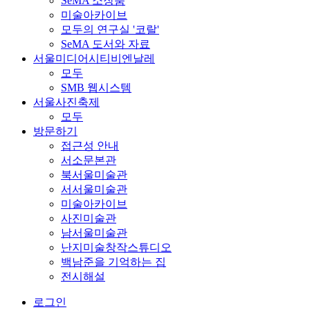
SeMA 소장품
미술아카이브
모두의 연구실 '코랄'
SeMA 도서와 자료
서울미디어시티비엔날레
모두
SMB 웹시스템
서울사진축제
모두
방문하기
접근성 안내
서소문본관
북서울미술관
서서울미술관
미술아카이브
사진미술관
남서울미술관
난지미술창작스튜디오
백남준을 기억하는 집
전시해설
로그인