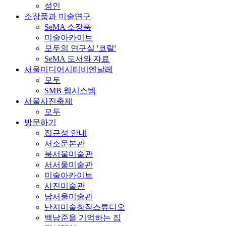
성인
소장품과 미술연구
SeMA 소장품
미술아카이브
모두의 연구실 '코랄'
SeMA 도서와 자료
서울미디어시티비엔날레
모두
SMB 웹시스템
서울사진축제
모두
방문하기
접근성 안내
서소문본관
북서울미술관
서서울미술관
미술아카이브
사진미술관
남서울미술관
난지미술창작스튜디오
백남준을 기억하는 집