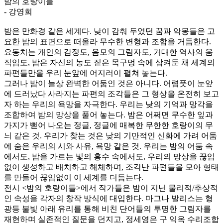
밤의 호랑이들
- 강영희
밤은 만화경 같은 세계다. 낮이 감춰 두었던 꿈과 악몽들은 고
요한 밤의 표면으로 떠올라 무수한 변형과 조합을 거듭한다.
요동치는 개인의 감정도, 음모의 그림자도, 거대한 역사의 움
직임도, 밤은 자신의 농도 짙은 목구멍 속에 삼켜둔 채 세계의
파편들만을 우리 눈앞에 어지러이 펼쳐 놓는다.
그러나 밤이 늘상 완벽한 어둠인 것은 아니다. 어렴풋이 눈앞
에 드러났다 사라지는 파편의 조각들은 그 형상을 온전히 보고
자 하는 우리의 욕망을 자극한다. 우리는 낮의 기억과 망각을
조합하여 밤의 망상을 풀어 놓는다. 밤은 어쩌면 무수한 잎과
가지가 뻗어 나오는 정글, 정글에 매복한 무한한 호랑이의 무
늬 같은 것. 우리가 찾는 것은 낮의 기만적인 신화에 가려 어둠
에 숨은 우리의 시와 사유, 욕망 같은 것. 우리는 밤의 어둠 속
에서도, 밤을 가르는 빛의 홍수 속에서도, 우리의 망상을 끊임
없이 생성하고 배치하고 해체하며, 조각난 파편들을 모아 형태
를 만들어 끊임없이 이 세계를 더듬는다.
전시 <밤의 호랑이들>에서 작가들은 밤이 지닌 물리적/추상적
인 속성을 각자의 창작 방식에 대입한다. 마그나 발리스는 형
광등 불빛 아래 유리를 통해 비친 단어들의 투명한 그림자를
재현하며 실존적인 질문을 던지고, 정세영은 구 익옥 수리조합