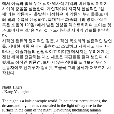
에서 어둠과 빛을 무대 삼아 역사적 기억과 비선형적 이야기
사이의 충돌을 실험한다. 개인적이며 지극히 현실적인 ‘실
패’라는 악몽에서 출발한 이정형은 이 악몽의 부산물들로 여
러 겹의 주름을 완성하고, 최대진은 파졸리니의 영화, <살로
혹은 소돔의 120일>에서 받은 인상을 텍스트화하여 보이는 것
과 보여지는 것/ 숨겨진 것과 드러난 것 사이의 경로를 탐색한
다.
시적인 은유와 정치적인 질문, 사적인 목소리와 실존적인 발언
들, 거대한 어둠 속에서 출현하고 소멸하고 지워지고 다시 나
타나는 예술가들의 산발적이고 미미한 메시지는 우리에게 온
전한 세계를 전달하는 대신 새로운 파편들을 펼쳐 보인다. 이
렇게도 정적인 밤풍경, 보이지 않는 상대를 노려보던 우리의
눈동자에도 신기루가 걷히듯 조금씩 그의 실체가 떠오르기 시
작한다.
Night Tigers
- Kang Younghee
The night is a kaleidoscopic world. In countless permutations, the
dreams and nightmares concealed in the light of day rise to the
surface in the calm of the night. Devouring fluctuating human