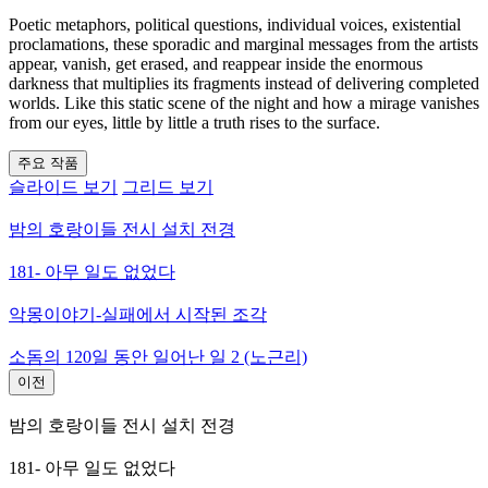
Poetic metaphors, political questions, individual voices, existential
proclamations, these sporadic and marginal messages from the artists
appear, vanish, get erased, and reappear inside the enormous
darkness that multiplies its fragments instead of delivering completed
worlds. Like this static scene of the night and how a mirage vanishes
from our eyes, little by little a truth rises to the surface.
주요 작품
슬라이드 보기
그리드 보기
밤의 호랑이들 전시 설치 전경
181- 아무 일도 없었다
악몽이야기-실패에서 시작된 조각
소돔의 120일 동안 일어난 일 2 (노근리)
이전
밤의 호랑이들 전시 설치 전경
181- 아무 일도 없었다