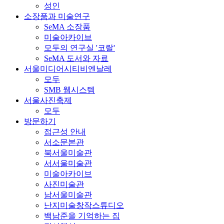
성인
소장품과 미술연구
SeMA 소장품
미술아카이브
모두의 연구실 '코랄'
SeMA 도서와 자료
서울미디어시티비엔날레
모두
SMB 웹시스템
서울사진축제
모두
방문하기
접근성 안내
서소문본관
북서울미술관
서서울미술관
미술아카이브
사진미술관
남서울미술관
난지미술창작스튜디오
백남준을 기억하는 집