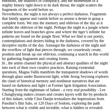
emotions, the shadows of conspiracy, and the momentum of a
mighty history right down to its dark throat, the night scatters the
fragments of the world before us.
Nevertheless, the night is not always a perfect darkness. Fragments
that faintly appear and vanish before us arouse a desire to grasp a
complete form. We mix the memory and oblivion of the day as it
unfolds the oblivion of the night. Perhaps the night is a jungle where
infinite leaves and branches grow and where the tiger’s infinite fur
patterns are found on the jungle floor. What we find is our poetry,
contemplations and desires hiding in the darkness, covered by the
deceptive myths of the day. Amongst the darkness of the night and
the overflow of light that pierces through, we ceaselessly create,
position and break up our oblivion, continuing a search in this world
by gathering fragments and creating forms.
In , the artists channel the physical and abstract qualities of the night
into each of their own creative practices. Raising existential
questions, Magna Vallis manifests the transparent shadows of words
through glass under fluorescent light, while Jeong Seyoung explores
the clash of historical memory and nonlinear narratives that are
based on darkness and light t at Former Igok Irrigation Association.
Starting from the nightmare of failure - a very real possibility - Lee
Chunghyung makes creases and creates layers with the by-products
of this failure, while Choi Daejin textualizes the impressions from
Pasolini’s film Salo, or 120 Days of Sodom, exploring the path
between what is visible and invisible, what is hidden or revealed.