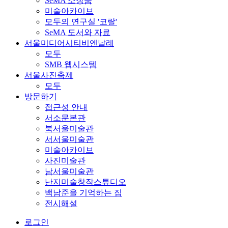
SeMA 소장품
미술아카이브
모두의 연구실 '코랄'
SeMA 도서와 자료
서울미디어시티비엔날레
모두
SMB 웹시스템
서울사진축제
모두
방문하기
접근성 안내
서소문본관
북서울미술관
서서울미술관
미술아카이브
사진미술관
남서울미술관
난지미술창작스튜디오
백남준을 기억하는 집
전시해설
로그인