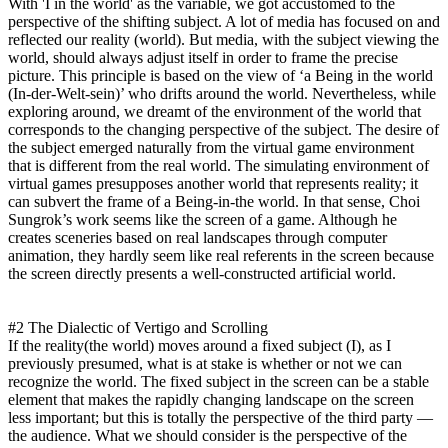
With 'I in the world' as the variable, we got accustomed to the
perspective of the shifting subject. A lot of media has focused on and
reflected our reality (world). But media, with the subject viewing the
world, should always adjust itself in order to frame the precise
picture. This principle is based on the view of ‘a Being in the world
(In-der-Welt-sein)’ who drifts around the world. Nevertheless, while
exploring around, we dreamt of the environment of the world that
corresponds to the changing perspective of the subject. The desire of
the subject emerged naturally from the virtual game environment
that is different from the real world. The simulating environment of
virtual games presupposes another world that represents reality; it
can subvert the frame of a Being-in-the world. In that sense, Choi
Sungrok’s work seems like the screen of a game. Although he
creates sceneries based on real landscapes through computer
animation, they hardly seem like real referents in the screen because
the screen directly presents a well-constructed artificial world.
#2 The Dialectic of Vertigo and Scrolling
If the reality(the world) moves around a fixed subject (I), as I
previously presumed, what is at stake is whether or not we can
recognize the world. The fixed subject in the screen can be a stable
element that makes the rapidly changing landscape on the screen
less important; but this is totally the perspective of the third party ―
the audience. What we should consider is the perspective of the