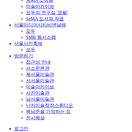
SeMA 소장품
미술아카이브
모두의 연구실 '코랄'
SeMA 도서와 자료
서울미디어시티비엔날레
모두
SMB 웹시스템
서울사진축제
모두
방문하기
접근성 안내
서소문본관
북서울미술관
서서울미술관
미술아카이브
사진미술관
남서울미술관
난지미술창작스튜디오
백남준을 기억하는 집
전시해설
로그인