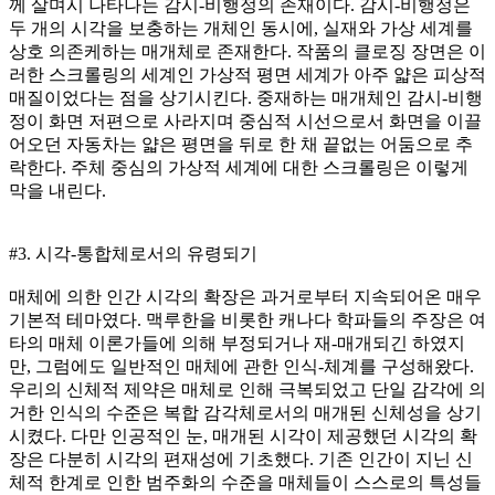
께 살며시 나타나는 감시-비행정의 존재이다. 감시-비행정은
두 개의 시각을 보충하는 개체인 동시에, 실재와 가상 세계를
상호 의존케하는 매개체로 존재한다. 작품의 클로징 장면은 이
러한 스크롤링의 세계인 가상적 평면 세계가 아주 얇은 피상적
매질이었다는 점을 상기시킨다. 중재하는 매개체인 감시-비행
정이 화면 저편으로 사라지며 중심적 시선으로서 화면을 이끌
어오던 자동차는 얇은 평면을 뒤로 한 채 끝없는 어둠으로 추
락한다. 주체 중심의 가상적 세계에 대한 스크롤링은 이렇게
막을 내린다.
#3. 시각-통합체로서의 유령되기
매체에 의한 인간 시각의 확장은 과거로부터 지속되어온 매우
기본적 테마였다. 맥루한을 비롯한 캐나다 학파들의 주장은 여
타의 매체 이론가들에 의해 부정되거나 재-매개되긴 하였지
만, 그럼에도 일반적인 매체에 관한 인식-체계를 구성해왔다.
우리의 신체적 제약은 매체로 인해 극복되었고 단일 감각에 의
거한 인식의 수준은 복합 감각체로서의 매개된 신체성을 상기
시켰다. 다만 인공적인 눈, 매개된 시각이 제공했던 시각의 확
장은 다분히 시각의 편재성에 기초했다. 기존 인간이 지닌 신
체적 한계로 인한 범주화의 수준을 매체들이 스스로의 특성들