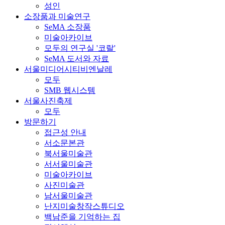
성인
소장품과 미술연구
SeMA 소장품
미술아카이브
모두의 연구실 '코랄'
SeMA 도서와 자료
서울미디어시티비엔날레
모두
SMB 웹시스템
서울사진축제
모두
방문하기
접근성 안내
서소문본관
북서울미술관
서서울미술관
미술아카이브
사진미술관
남서울미술관
난지미술창작스튜디오
백남준을 기억하는 집