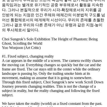
움직임과는 별개로 유기적인 공중 부유체로서 활동을 지속한
다. 그러나 본질적으로 우리가 시각-확장체로서의 지위를 공
인받게 되는 지점은 인간 주체와 매체간의 이분법적 구도를 넘
어선 통합체로서의 매개체적 시선이다. 우리의 존재를 초월한
그러나 결코 우리와 다른 존재가 아닌 유령과 같은 지점-높이
의 투사체로서 말이다.
Choi Sungrok’s Solo Exhibition The Height of Phantom: Being
Ghost, Scrolling the World
Yoo Wonjoon (Art Critic)
#1. Fixed subject, changing reality
A car appears in the middle of a screen. The camera swiftly chases
the moving car. Everything changes so quickly but the car and the
frame are fixed. The car stays still in the center while the ordinary
landscape is passing by. Only the trailing smoke hints at its
movement, making us assume that it is going to somewhere.
Through this fixed subject, Choi Sungrok’s new work Scroll Down
Journey presents changing realities. This is not the change of a
subject in reality, but the reality changing and following the fixed
subject.
We have taken the reality (world) as a fixed constant from the past.