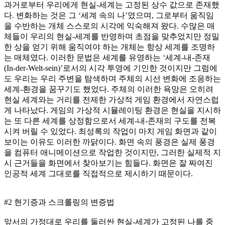
과거로부터 우리에게 현실-세계는 고정된 상수 값으로 존재했
다. 변화하는 것은 그 ‘세계 속의 나’였으며, 그로부터 움직임
을 수반하는 개체 스스로의 시각에 익숙해져 왔다. 수많은 매
체들이 우리의 현실-세계를 반영하며 초점을 맞추었지만 정밀
한 상을 얻기 위해 움직여야 하는 개체는 항상 세계를 조명하
는 매체였다. 이러한 문법은 세계를 유영하는 ‘세계-내-존재
(In-der-Welt-sein)’로서의 시각 투영에 기인한 것이지만 그럼에
도 우리는 우리 주변을 탐색하며 주체의 시선 변화에 조응하는
세계-환경을 꿈꾸기도 했었다. 주체의 이러한 욕망은 오히려
현실 세계와는 거리를 전제한 가상적 게임 환경에서 자연스럽
게 나타났다. 게임의 가상적 시뮬레이팅 환경은 현실을 지시하
는 또 다른 세계를 상정함으로서 세계-내-존재의 구도를 전복
시켜 버릴 수 있었다. 최성록의 작업이 마치 게임 화면과 같이
보이는 이유도 이러한 까닭이다. 화면 속의 풍경은 실제 풍경
을 컴퓨터 애니메이션으로 작업한 것이지만, 그러한 실제적 지
시 근거들을 화면에서 찾아보기는 힘들다. 화면은 잘 짜여진
인공적 세계 그대로를 직접적으로 제시하기 때문이다.
#2 현기증과 스크롤링의 변증법
앞서의 가정대로 우리를 둘러싼 현실-세계가 고정된 나를 중