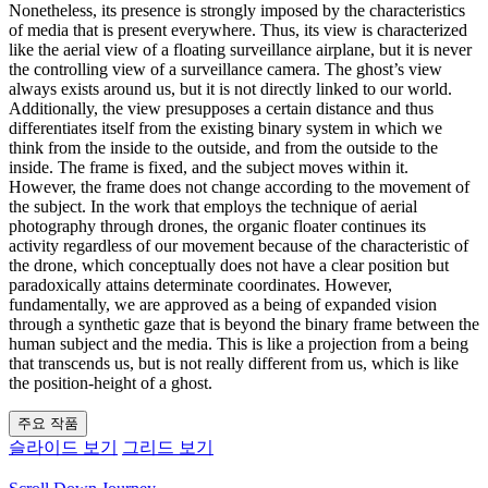
Nonetheless, its presence is strongly imposed by the characteristics
of media that is present everywhere. Thus, its view is characterized
like the aerial view of a floating surveillance airplane, but it is never
the controlling view of a surveillance camera. The ghost’s view
always exists around us, but it is not directly linked to our world.
Additionally, the view presupposes a certain distance and thus
differentiates itself from the existing binary system in which we
think from the inside to the outside, and from the outside to the
inside. The frame is fixed, and the subject moves within it.
However, the frame does not change according to the movement of
the subject. In the work that employs the technique of aerial
photography through drones, the organic floater continues its
activity regardless of our movement because of the characteristic of
the drone, which conceptually does not have a clear position but
paradoxically attains determinate coordinates. However,
fundamentally, we are approved as a being of expanded vision
through a synthetic gaze that is beyond the binary frame between the
human subject and the media. This is like a projection from a being
that transcends us, but is not really different from us, which is like
the position-height of a ghost.
주요 작품
슬라이드 보기
그리드 보기