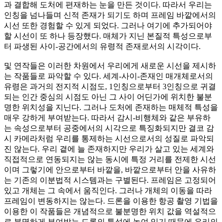
과 결합해 도처에 편재하는 눈을 만든 것이다. 따라서 우리는
인칭을 넘나들며 신적 존재가 되기도 하며 프레임 바깥에서의
시선 또한 경험할 수 있게 되었다. 그러나 여기에 추가되어야
할 시선이 또 하나 등장했다. 매체가 지닌 본질적 특성으로부
터 파생된 사이-공간에서의 유령적 존재로서의 시각이다.
및 연작들은 이러한 차원에서 우리에게 새로운 시선을 제시하
는 작품들로 파악할 수 있다. 세계-사이-존재인 매개체로서의
유령은 과거의 전지적 시점도, 1인칭으로부터 3인칭으로 귀결
되는 인간 중심의 시점도 아닌 그 사이 어딘가에 위치한 불분
명한 위치성을 지닌다. 그러나 도처에 존재하는 매체적 특성을
매우 강하게 부여받는다. 따라서 감시-비행체와 같은 부유하
는 속성으로부터 공중에서의 시각으로 특징화되지만 결코 감
시 카메라처럼 우리를 통제하는 시선으로서의 성질로 파악되
진 않는다. 우리 곁에 늘 존재하지만 우리가 살고 있는 세계와
직접적으로 연동되지는 않는 동시에 특정 거리를 전제한 시선
이며 그렇기에 안으로부터 바깥을, 바깥으로부터 안을 사유하
는 기존의 이분법적 시스템과는 구별된다. 프레임은 고정되어
있고 개체는 그 속에서 움직인다. 그러나 개체의 이동을 따라
프레임이 변동하지는 않는다. 드론을 이용한 항공 촬영 기법을
이용한 이 작품들은 개념적으로 불분명한 위치 값을 역설적으
로 분명하게 부여받는 드론의 특성에 놓여 있기 때문에 우리의