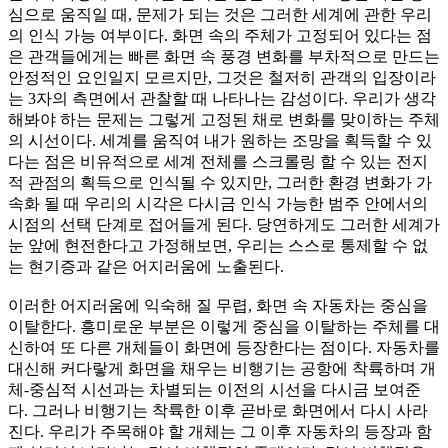
심으로 움직일 때, 문제가 되는 것은 그러한 세계에 관한 우리
의 인식 가능 여부이다. 화면 속의 주체가 고정되어 있다는 점
은 관객들에게는 빠른 화면 속 풍경 변화를 부차적으로 만드는
안정적인 요인일지 모르지만, 그것은 철저히 관객의 입장이라
는 3자의 측면에서 관찰할 때 나타나는 감성이다. 우리가 생각
해봐야 하는 문제는 그렇게 고정된 채로 변화를 맞이하는 주체
의 시선이다. 세계를 움직여 내가 원하는 조망을 획득할 수 있
다는 점은 비유적으로 세계 전체를 스크롤링 할 수 있는 전지
적 관점의 획득으로 인식될 수 있지만, 그러한 환경 변화가 가
속화 될 때 우리의 시각은 다시금 인식 가능한 범주 안에서의
시점의 선택 단계로 접어들게 된다. 당연하게도 그러한 세계가
눈 앞에 현전한다고 가정해보면, 우리는 스스로 통제할 수 없
는 현기증과 같은 어지러움에 노출된다.
이러한 어지러움에 익숙해 질 무렵, 화면 속 자동차는 중심을
이탈한다. 흥미로운 부분은 이렇게 중심을 이탈하는 주체를 대
신하여 또 다른 개체들이 화면에 등장한다는 점이다. 자동차를
대신해 커다랗게 화면을 채우는 비행기는 공항에 착륙하며 개
체-중심적 시선과는 차별되는 이전의 시선을 다시금 보여준
다. 그러나 비행기는 착륙한 이후 곧바로 화면에서 다시 사라
진다. 우리가 주목해야 할 개체는 그 이후 자동차의 등장과 함