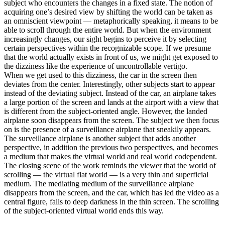
subject who encounters the changes in a fixed state. The notion of
acquiring one’s desired view by shifting the world can be taken as
an omniscient viewpoint ― metaphorically speaking, it means to be
able to scroll through the entire world. But when the environment
increasingly changes, our sight begins to perceive it by selecting
certain perspectives within the recognizable scope. If we presume
that the world actually exists in front of us, we might get exposed to
the dizziness like the experience of uncontrollable vertigo.
When we get used to this dizziness, the car in the screen then
deviates from the center. Interestingly, other subjects start to appear
instead of the deviating subject. Instead of the car, an airplane takes
a large portion of the screen and lands at the airport with a view that
is different from the subject-oriented angle. However, the landed
airplane soon disappears from the screen. The subject we then focus
on is the presence of a surveillance airplane that sneakily appears.
The surveillance airplane is another subject that adds another
perspective, in addition the previous two perspectives, and becomes
a medium that makes the virtual world and real world codependent.
The closing scene of the work reminds the viewer that the world of
scrolling ― the virtual flat world ― is a very thin and superficial
medium. The mediating medium of the surveillance airplane
disappears from the screen, and the car, which has led the video as a
central figure, falls to deep darkness in the thin screen. The scrolling
of the subject-oriented virtual world ends this way.