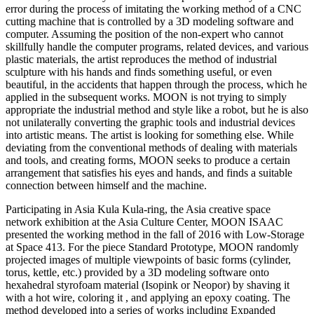
error during the process of imitating the working method of a CNC
cutting machine that is controlled by a 3D modeling software and
computer. Assuming the position of the non-expert who cannot
skillfully handle the computer programs, related devices, and various
plastic materials, the artist reproduces the method of industrial
sculpture with his hands and finds something useful, or even
beautiful, in the accidents that happen through the process, which he
applied in the subsequent works. MOON is not trying to simply
appropriate the industrial method and style like a robot, but he is also
not unilaterally converting the graphic tools and industrial devices
into artistic means. The artist is looking for something else. While
deviating from the conventional methods of dealing with materials
and tools, and creating forms, MOON seeks to produce a certain
arrangement that satisfies his eyes and hands, and finds a suitable
connection between himself and the machine.
Participating in Asia Kula Kula-ring, the Asia creative space
network exhibition at the Asia Culture Center, MOON ISAAC
presented the working method in the fall of 2016 with Low-Storage
at Space 413. For the piece Standard Prototype, MOON randomly
projected images of multiple viewpoints of basic forms (cylinder,
torus, kettle, etc.) provided by a 3D modeling software onto
hexahedral styrofoam material (Isopink or Neopor) by shaving it
with a hot wire, coloring it , and applying an epoxy coating. The
method developed into a series of works including Expanded