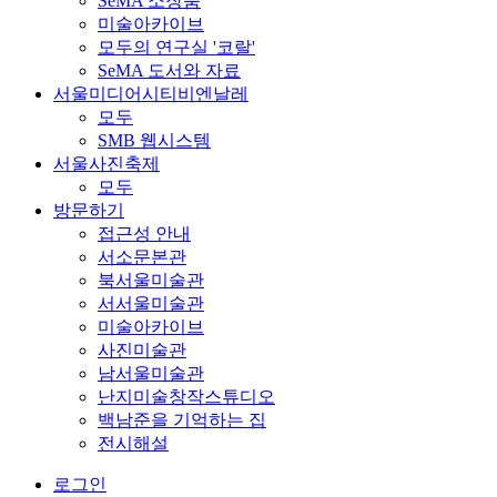
SeMA 소장품
미술아카이브
모두의 연구실 '코랄'
SeMA 도서와 자료
서울미디어시티비엔날레
모두
SMB 웹시스템
서울사진축제
모두
방문하기
접근성 안내
서소문본관
북서울미술관
서서울미술관
미술아카이브
사진미술관
남서울미술관
난지미술창작스튜디오
백남준을 기억하는 집
전시해설
로그인