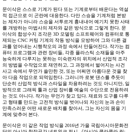
문이삭은 스스로 기계가 된다 또는 기계로부터 배운다는 역설
적 접근으로 이 곤란에 대응한다. 다만 스승을 기계처럼 본받
는 제자가 아니라 스승을 서투르게 흉내내어 예기치 못한 사태
를 개방하는 마법사의 제자와 같은 방식으로 그렇게 한다. 문
이삭의 합성수지 조각은 3D 모델링 소프트웨어와 컴퓨터로 통
제되는 CNC 커팅 기계의 작동 방식을 모방하여 그와 다른 결
과를 얻어내는 시행착오의 과정 속에서 만들어진다. 작가는 컴
퓨터 프로그램과 관련 장비들, 각종 플라스틱 소재들을 아주
능숙하게 다루지는 못하는 미숙련자의 위치에서 산업적 조각
의 방법을 수작업으로 재연하고, 그 과정에서 벌어지는 사건
사고 속에서 무언가 쓸만한 것, 또는 어쩌면 아름다운 것을 찾
아 다음 작업으로 되먹임한다. 그러니까 로봇 댄스를 추듯이
단순히 산업적 방식과 스타일을 차용하려는 것도 아니지만, 일
방적으로 그래픽 툴과 산업 장비를 예술의 수단으로 전용하려
는 것도 아니다. 작가는 무언가 찾고 있다. 재료와 도구를 다루
고 형태를 만드는 고전적 방식을 벗어나되 자신의 눈과 손이
만족스러운 어떤 새로운 배치를 찾아서, 그는 자신의 몸을 기
계에 맞추어 본다.
문이삭은 이 같은 작업 방식을 2016년 가을 국립아시아문화전
당의 아시아 창작공간 네트워크 전시 《아시아 쿨라쿨라-링: