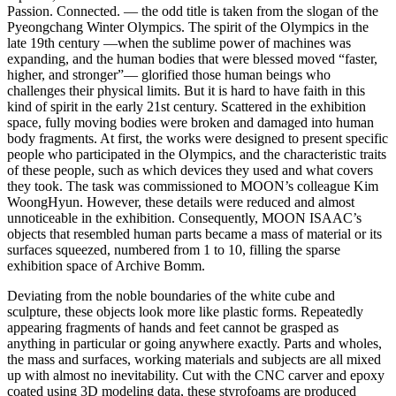
Passion. Connected. ― the odd title is taken from the slogan of the
Pyeongchang Winter Olympics. The spirit of the Olympics in the
late 19th century ―when the sublime power of machines was
expanding, and the human bodies that were blessed moved “faster,
higher, and stronger”― glorified those human beings who
challenges their physical limits. But it is hard to have faith in this
kind of spirit in the early 21st century. Scattered in the exhibition
space, fully moving bodies were broken and damaged into human
body fragments. At first, the works were designed to present specific
people who participated in the Olympics, and the characteristic traits
of these people, such as which devices they used and what covers
they took. The task was commissioned to MOON’s colleague Kim
WoongHyun. However, these details were reduced and almost
unnoticeable in the exhibition. Consequently, MOON ISAAC’s
objects that resembled human parts became a mass of material or its
surfaces squeezed, numbered from 1 to 10, filling the sparse
exhibition space of Archive Bomm.
Deviating from the noble boundaries of the white cube and
sculpture, these objects look more like plastic forms. Repeatedly
appearing fragments of hands and feet cannot be grasped as
anything in particular or going anywhere exactly. Parts and wholes,
the mass and surfaces, working materials and subjects are all mixed
up with almost no inevitability. Cut with the CNC carver and epoxy
coated using 3D modeling data, these styrofoams are produced