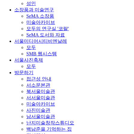
성인
소장품과 미술연구
SeMA 소장품
미술아카이브
모두의 연구실 '코랄'
SeMA 도서와 자료
서울미디어시티비엔날레
모두
SMB 웹시스템
서울사진축제
모두
방문하기
접근성 안내
서소문본관
북서울미술관
서서울미술관
미술아카이브
사진미술관
남서울미술관
난지미술창작스튜디오
백남준을 기억하는 집