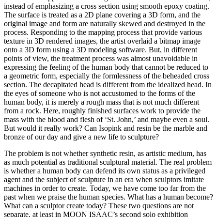
instead of emphasizing a cross section using smooth epoxy coating.
The surface is treated as a 2D plane covering a 3D form, and the
original image and form are naturally skewed and destroyed in the
process. Responding to the mapping process that provide various
texture in 3D rendered images, the artist overlaid a bitmap image
onto a 3D form using a 3D modeling software. But, in different
points of view, the treatment process was almost unavoidable in
expressing the feeling of the human body that cannot be reduced to
a geometric form, especially the formlessness of the beheaded cross
section. The decapitated head is different from the idealized head. In
the eyes of someone who is not accustomed to the forms of the
human body, it is merely a rough mass that is not much different
from a rock. Here, roughly finished surfaces work to provide the
mass with the blood and flesh of ‘St. John,’ and maybe even a soul.
But would it really work? Can Isopink and resin be the marble and
bronze of our day and give a new life to sculpture?
The problem is not whether synthetic resin, as artistic medium, has
as much potential as traditional sculptural material. The real problem
is whether a human body can defend its own status as a privileged
agent and the subject of sculpture in an era when sculptors imitate
machines in order to create. Today, we have come too far from the
past when we praise the human species. What has a human become?
What can a sculptor create today? These two questions are not
separate, at least in MOON ISAAC’s second solo exhibition