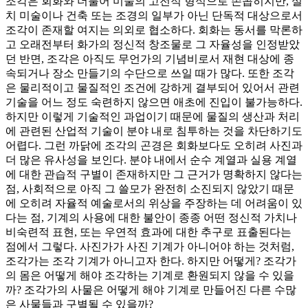
조각은 회화와 더불어 미술의 고전적 형식으로 손꼽히지만, 설
치 미술이나 건축 또는 조경의 일부가 아닌 단독적 대상으로서
조각이 존재할 여지는 의외로 협소하다. 회화는 동서를 막론하
고 오래전부터 화가의 정신적 창조물로 그 자율성을 인정받았
던 반면, 조각은 아직도 무언가의 기념비로서 재현 대상에 종
속되거나 장소 만들기의 수단으로 쓰일 때가 많다. 또한 조각
은 물리적이고 물질적인 조건에 강하게 결부되어 있어서 관련
기술을 어느 정도 숙련하지 않으면 애초에 진입이 불가능하다.
하지만 이렇게 기술적인 과업이기 때문에 물질의 생산과 처리
에 관련된 산업적 기술이 분야 내로 침투하는 것을 차단하기도
어렵다. 그런 까닭에 조각의 곤경은 회화보다도 오히려 사진과
더 많은 유사성을 보인다. 분야 내에서 순수 계열과 실용 계열
에 대한 관습적 구별이 존재하지만 그 근거가 명확하지 않다는
점, 사회적으로 아직 그 쓸모가 완전히 소진되지 않았기 때문
에 오히려 자율적 예술로서의 위상을 주장하는 데 어려움이 있
다는 점, 기계의 사용에 대한 불안이 종종 어떤 정신적 가치나
비숙련적 표현, 또는 우연적 효과에 대한 추구로 표출된다는
점에서 그렇다. 사진가가 사진 기계가 아니어야 하는 것처럼,
조각가는 조각 기계가 아니고자 한다. 하지만 어떻게? 조각가
의 몸은 어떻게 해야 조각하는 기계로 환원되지 않을 수 있을
까? 조각가의 사물은 어떻게 해야 기계로 만들어진 다른 수많
은 사물들과 구별될 수 있을까?