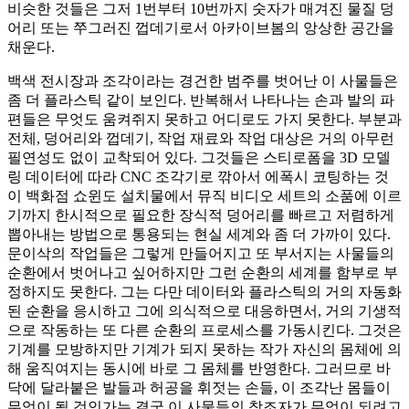
비슷한 것들은 그저 1번부터 10번까지 숫자가 매겨진 물질 덩
어리 또는 쭈그러진 껍데기로서 아카이브봄의 앙상한 공간을
채운다.
백색 전시장과 조각이라는 경건한 범주를 벗어난 이 사물들은
좀 더 플라스틱 같이 보인다. 반복해서 나타나는 손과 발의 파
편들은 무엇도 움켜쥐지 못하고 어디로도 가지 못한다. 부분과
전체, 덩어리와 껍데기, 작업 재료와 작업 대상은 거의 아무런
필연성도 없이 교착되어 있다. 그것들은 스티로폼을 3D 모델
링 데이터에 따라 CNC 조각기로 깎아서 에폭시 코팅하는 것
이 백화점 쇼윈도 설치물에서 뮤직 비디오 세트의 소품에 이르
기까지 한시적으로 필요한 장식적 덩어리를 빠르고 저렴하게
뽑아내는 방법으로 통용되는 현실 세계와 좀 더 가까이 있다.
문이삭의 작업들은 그렇게 만들어지고 또 부서지는 사물들의
순환에서 벗어나고 싶어하지만 그런 순환의 세계를 함부로 부
정하지도 못한다. 그는 다만 데이터와 플라스틱의 거의 자동화
된 순환을 응시하고 그에 의식적으로 대응하면서, 거의 기생적
으로 작동하는 또 다른 순환의 프로세스를 가동시킨다. 그것은
기계를 모방하지만 기계가 되지 못하는 작가 자신의 몸체에 의
해 움직여지는 동시에 바로 그 몸체를 반영한다. 그러므로 바
닥에 달라붙은 발들과 허공을 휘젓는 손들, 이 조각난 몸들이
무엇이 될 것인가는 결국 이 사물들의 창조자가 무엇이 되려고