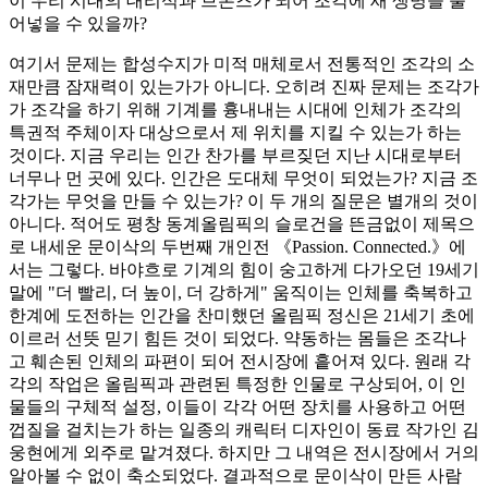
이 우리 시대의 대리석과 브론즈가 되어 조각에 새 생명을 불
어넣을 수 있을까?
여기서 문제는 합성수지가 미적 매체로서 전통적인 조각의 소
재만큼 잠재력이 있는가가 아니다. 오히려 진짜 문제는 조각가
가 조각을 하기 위해 기계를 흉내내는 시대에 인체가 조각의
특권적 주체이자 대상으로서 제 위치를 지킬 수 있는가 하는
것이다. 지금 우리는 인간 찬가를 부르짖던 지난 시대로부터
너무나 먼 곳에 있다. 인간은 도대체 무엇이 되었는가? 지금 조
각가는 무엇을 만들 수 있는가? 이 두 개의 질문은 별개의 것이
아니다. 적어도 평창 동계올림픽의 슬로건을 뜬금없이 제목으
로 내세운 문이삭의 두번째 개인전 《Passion. Connected.》에
서는 그렇다. 바야흐로 기계의 힘이 숭고하게 다가오던 19세기
말에 "더 빨리, 더 높이, 더 강하게" 움직이는 인체를 축복하고
한계에 도전하는 인간을 찬미했던 올림픽 정신은 21세기 초에
이르러 선뜻 믿기 힘든 것이 되었다. 약동하는 몸들은 조각나
고 훼손된 인체의 파편이 되어 전시장에 흩어져 있다. 원래 각
각의 작업은 올림픽과 관련된 특정한 인물로 구상되어, 이 인
물들의 구체적 설정, 이들이 각각 어떤 장치를 사용하고 어떤
껍질을 걸치는가 하는 일종의 캐릭터 디자인이 동료 작가인 김
웅현에게 외주로 맡겨졌다. 하지만 그 내역은 전시장에서 거의
알아볼 수 없이 축소되었다. 결과적으로 문이삭이 만든 사람