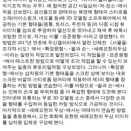
자기조직 하는 우주》에 참여한 공간 사일삼의<저-장소>에서
처음 선보였다. 공산품으로 판매되는 육면체 형태의 스티로폼
소재(아이소핑크, 네오폴 등)에 3D 모델링 소프트웨어에서 제
공하는 기본 형태들(원통, 토러스, 주전자 등)의 다중 시점 뷰
이미지를 임의로 투영하여 열선으로 깎아내고 채색 후 에폭시
코팅한 것으로, 작가는 이를 <표준원형>이라고 명명했다. 이
방법은 2017년 연초에 두산갤러리에서 열린 단체전 《사물들:
조각적 시도》에서 <확장원형>, <팔과 손>, <세례요한의두상
>이라는 일련의 작업으로 발전되었다. 이 작업들은 <표준원형
>에서 테스트한 방법으로 어떻게 조각 작업을 할 수 있는지 보
여주는 일종의 튜토리얼처럼 구성되었다. 그러니까 <확장원
형>에서는 삼차원의 기본 형태들을 스크린 상에 보이는 대로
스크린 바깥의 스티로폼 덩어리에 적용하여 제3의 형태를 창
출하는 커팅 방법을 연습한다. 이를 바탕으로 <팔과 손>에서
는 인체의 손과 팔 부위처럼 좀 더 복잡한 형태에 도전해 본다.
인터넷에 유통되는 무료 3D 모델링 소스 중에서 다양한 손과
팔 형태를 수집하여 동일한 커팅 방식으로 가공하는 것이다.
마지막으로 <세례요한의 두상>에서는 여태까지 연습한 방법
들을 총동원해서, 고전 회화에 표현된 세례요한의 두상 이미지
를 삼차원 입체로 구성해 본다.