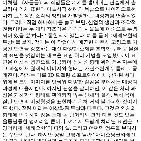
이처럼 《사물들》의 작업들은 기계를 흉내내는 연습에서 출
발하여 인체 표현과 미술사적 선례의 복습으로 나아감으로써
마치 고전적인 조각의 방법을 재발명하는 과정처럼 연출되었
다. 그러나 작업 하나하나를 놓고 보면, 산업적 생산과 조각적
전통이라는 두 개의 참조점은 각각의 사물들에 이중으로 투영
되어 있을 뿐 하나로 종합되지 않는다. 예를 들어 <세례요한의
두상>을 보자. 작가는 이 작업에서 매끈한 에폭시 코팅으로 커
팅된 단면을 강조하는 대신 다양한 소재를 혼합한 두터운 물질
적 표면을 덧입히는 새로운 표면 처리 기법을 도입했다. 이 표
면은 이차원 평면으로 가공되어 삼차원 형태 위에 씌워지는데,
그 과정에서 원래의 이미지와 형태는 자연스럽게 뒤틀리고 뭉
개진다. 작가는 이를 3D 모델링 소프트웨어에서 삼차원 형태
위에 비트맵 이미지를 덧씌워 다양한 질감을 부여하는 매핑의
과정에 대응시킨다. 하지만 관점을 달리하면, 이 같은 처리 과
정은 기하학적 형태로 환원되지 않는 인체의 질감, 특히 목이
잘린 단면의 비정형성을 표현하기 위해 거의 불가피한 것이기
도 했다. 잘린 머리는 이상화된 두상과 다르다. 그것은 인체의
형태에 익숙하지 않은 눈에 돌 덩어리와 크게 다를 것도 없는
울퉁불퉁한 덩어리일 뿐이다. 여기서 두텁게 처리된 표면은 그
덩어리에 ‘세례요한’의 피와 살, 그리고 어쩌면 영혼을 부여하
는 수단이 된다. 하지만 정말 그렇게 될까? 아이소핑크와레진