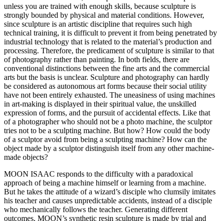
unless you are trained with enough skills, because sculpture is
strongly bounded by physical and material conditions. However,
since sculpture is an artistic discipline that requires such high
technical training, it is difficult to prevent it from being penetrated by
industrial technology that is related to the material’s production and
processing. Therefore, the predicament of sculpture is similar to that
of photography rather than painting. In both fields, there are
conventional distinctions between the fine arts and the commercial
arts but the basis is unclear. Sculpture and photography can hardly
be considered as autonomous art forms because their social utility
have not been entirely exhausted. The uneasiness of using machines
in art-making is displayed in their spiritual value, the unskilled
expression of forms, and the pursuit of accidental effects. Like that
of a photographer who should not be a photo machine, the sculptor
tries not to be a sculpting machine. But how? How could the body
of a sculptor avoid from being a sculpting machine? How can the
object made by a sculptor distinguish itself from any other machine-
made objects?
MOON ISAAC responds to the difficulty with a paradoxical
approach of being a machine himself or learning from a machine.
But he takes the attitude of a wizard’s disciple who clumsily imitates
his teacher and causes unpredictable accidents, instead of a disciple
who mechanically follows the teacher. Generating different
outcomes, MOON’s synthetic resin sculpture is made by trial and