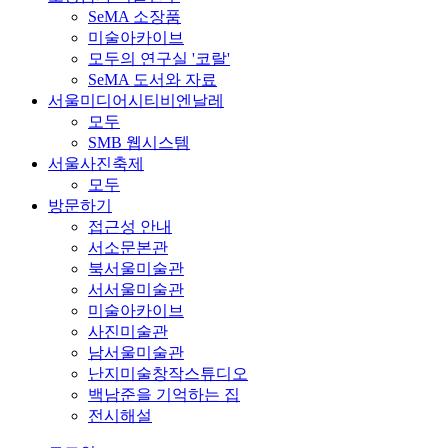
SeMA 소장품
미술아카이브
모두의 연구실 '코랄'
SeMA 도서와 자료
서울미디어시티비엔날레
모두
SMB 웹시스템
서울사진축제
모두
방문하기
접근성 안내
서소문본관
북서울미술관
서서울미술관
미술아카이브
사진미술관
남서울미술관
난지미술창작스튜디오
백남준을 기억하는 집
전시해설