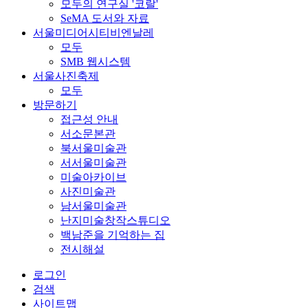
모두의 연구실 '코랄'
SeMA 도서와 자료
서울미디어시티비엔날레
모두
SMB 웹시스템
서울사진축제
모두
방문하기
접근성 안내
서소문본관
북서울미술관
서서울미술관
미술아카이브
사진미술관
남서울미술관
난지미술창작스튜디오
백남준을 기억하는 집
전시해설
로그인
검색
사이트맵