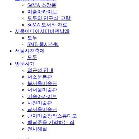
SeMA 소장품
미술아카이브
모두의 연구실 '코랄'
SeMA 도서와 자료
서울미디어시티비엔날레
모두
SMB 웹시스템
서울사진축제
모두
방문하기
접근성 안내
서소문본관
북서울미술관
서서울미술관
미술아카이브
사진미술관
남서울미술관
난지미술창작스튜디오
백남준을 기억하는 집
전시해설