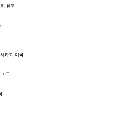
서울, 한국
국
lery, 시카고, 미국
고, 미국
국