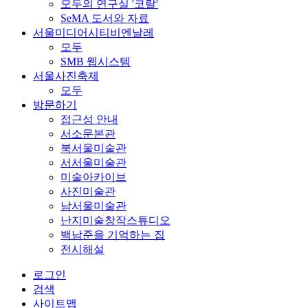
모두의 연구실 '코랄'
SeMA 도서와 자료
서울미디어시티비엔날레
모두
SMB 웹시스템
서울사진축제
모두
방문하기
접근성 안내
서소문본관
북서울미술관
서서울미술관
미술아카이브
사진미술관
남서울미술관
난지미술창작스튜디오
백남준을 기억하는 집
전시해설
로그인
검색
사이트맵