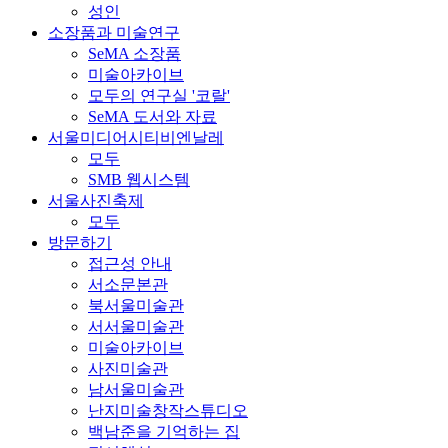
성인
소장품과 미술연구
SeMA 소장품
미술아카이브
모두의 연구실 '코랄'
SeMA 도서와 자료
서울미디어시티비엔날레
모두
SMB 웹시스템
서울사진축제
모두
방문하기
접근성 안내
서소문본관
북서울미술관
서서울미술관
미술아카이브
사진미술관
남서울미술관
난지미술창작스튜디오
백남준을 기억하는 집