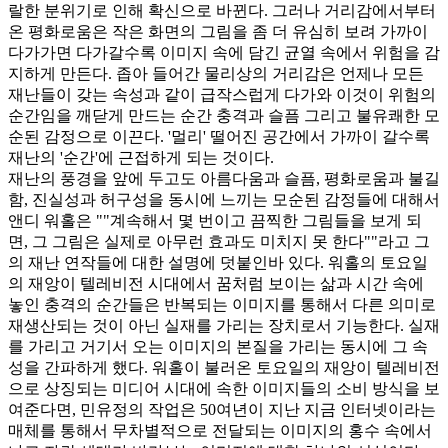
랄한 분위기로 인해 확신으로 바뀐다. 그러나 거리감에서부터
온 평화로움은 작은 화면의 그림을 좀 더 유심히 보려 가까이
다가가면 다가갈수록 이미지 속에 담긴 균열 속에서 위험을 감
지하게 만든다. 좁아 들어간 물리상의 거리감은 언제나 모든
재난들이 갖는 속성과 같이 급작스럽게 다가와 이것이 위험의
순간임을 깨닫게 만드는 순간 충격과 슬픔 그리고 불유쾌한 모
순된 감정으로 이끈다. '멀리' 떨어진 공간에서 가까이 갈수록
재난의 '순간'에 근접하게 되는 것이다.
재난의 풍경을 앞에 두고도 아름다움과 슬픔, 평화로움과 불길
함, 진실성과 허구성을 동시에 느끼는 모순된 감정들에 대해서
앤디 워홀은 ""계속해서 몇 번이고 끔찍한 그림들을 보게 되
면, 그 그림은 실제로 아무런 효과도 미치지 못 한다""라고 그
의 재난 연작들에 대한 설명에 덧붙인바 있다. 워홀의 토요일
의 재앙이 텔레비전 시대에서 꿈처럼 보이는 삶과 시간 속에
놓인 충격의 순간들은 반복되는 이미지를 통해서 다른 의미로
재생산되는 것이 아닌 실재를 가리는 장치로서 기능한다. 실재
를 가리고 거기서 오는 이미지의 본질을 가리는 동시에 그 속
성을 간파하게 했다. 워홀이 불러온 토요일의 재앙이 텔레비전
으로 상징되는 미디어 시대에 속한 이미지들의 소비 방식을 보
여준다면, 민유정의 작업은 50여년이 지난 지금 인터넷이라는
매체를 통해서 무차별적으로 전달되는 이미지의 홍수 속에서