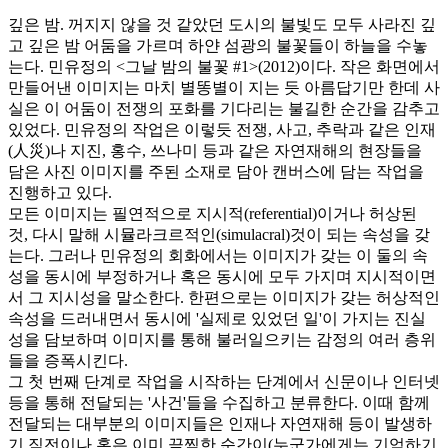
깊은 밤. 꺼지지 않을 것 같았던 도시의 불빛도 모두 사라진 깊
고 깊은 밤 어둠을 가르며 하얀 섬광의 불꽃들이 하늘을 수놓
는다. 민유정의 <그날 밤의 불꽃 #1>(2012)이다. 작은 화면에서
만들어낸 이미지는 마치 별똥별이 지는 듯 아름답기만 한데 사
실은 이 어둠이 전쟁의 포화를 기다리는 불길한 순간을 감추고
있었다. 민유정의 작업은 이렇듯 전쟁, 사고, 추락과 같은 인재
(人災)나 지진, 홍수, 쓰나미 등과 같은 자연재해의 현장들을
담은 사진 이미지를 주된 소재로 담아 캔버스에 담는 작업을
진행하고 있다.
모든 이미지는 필연적으로 지시적(referential)이거나 허상된
것, 다시 말해 시뮬라크르적인(simulacral)것이 되는 속성을 갖
는다. 그러나 민유정의 회화에서는 이미지가 갖는 이 둘의 속
성을 동시에 부정하거나 혹은 동시에 모두 가지며 지시적이면
서 그 지시성을 말소한다. 한편으로는 이미지가 갖는 허상적인
속성을 드러내면서 동시에 '실제로 있었던 일'이 가지는 진실
성을 담보하며 이미지를 통해 불러일으키는 감정의 여러 층위
들을 증폭시킨다.
그 첫 번째 단계로 작업을 시작하는 단계에서 신문이나 인터넷
등을 통해 전달되는 '사건'들을 수집하고 분류한다. 이때 함께
전달되는 대부분의 이미지들은 인재나 자연재해 등이 발생하
기 직전이나 혹은 이미 끔찍한 순간이(누군가에게는 기억하기