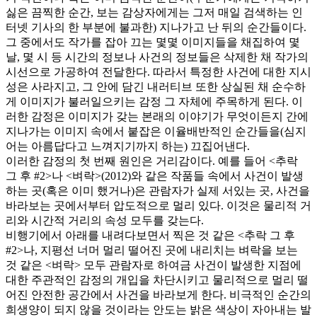
싫은 끔찍한 순간, 보는 감상자에게는 그저 매일 검색하는 인
터넷 기사의 한 부분에 불과한) 지나가고 난 뒤의 순간들이다.
그 중에서도 작가를 잡아 끄는 몇몇 이미지들을 채집하여 몇
날, 몇 시 등 시간의 정보나 사건의 정보들은 삭제한 채 작가의
시선으로 가공하여 전달한다. 따라서 특정한 사건에 대한 지시
성은 사라지고, 그 안에 담긴 내러티브 또한 상실된 채 순수하
게 이미지가 불러일으키는 감정 그 자체에 주목하게 된다. 이
러한 감정은 이미지가 갖는 본래의 이야기가 무엇이든지 간에
지나가는 이미지 속에서 붙잡은 이율배반적인 순간들을(심지
어는 아름답다고 느껴지기까지 하는) 끄집어낸다.
이러한 감정의 첫 번째 원인은 거리감이다. 예를 들어 <추락
그 후 #2>나 <벼락>(2012)와 같은 작품들 속에서 사건이 발생
하는 곳(혹은 이미 했거나)은 관람자가 실제 서있는 곳, 사건을
바라보는 곳에서부터 압도적으로 멀리 있다. 이것은 물리적 거
리와 시간적 거리의 속성 모두를 갖는다.
비행기에서 아래를 내려다보면서 찍은 것 같은 <추락 그 후
#2>나, 지평선 너머 멀리 떨어진 곳에 내리치는 벼락을 보는
것 같은 <벼락> 모두 관람자로 하여금 사건이 발생한 지점에
대한 주관적인 감정의 개입을 차단시키고 물리적으로 멀리 떨
어진 안전한 공간에서 사건을 바라보게 한다. 비극적인 순간의
희생양이 되지 않을 것이라는 안도는 밝은 색상이 자아내는 발