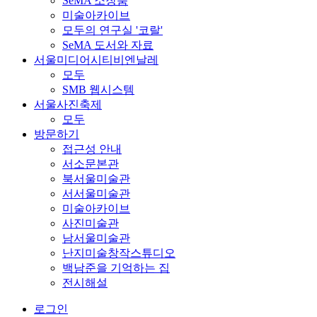
SeMA 소장품
미술아카이브
모두의 연구실 '코랄'
SeMA 도서와 자료
서울미디어시티비엔날레
모두
SMB 웹시스템
서울사진축제
모두
방문하기
접근성 안내
서소문본관
북서울미술관
서서울미술관
미술아카이브
사진미술관
남서울미술관
난지미술창작스튜디오
백남준을 기억하는 집
전시해설
로그인