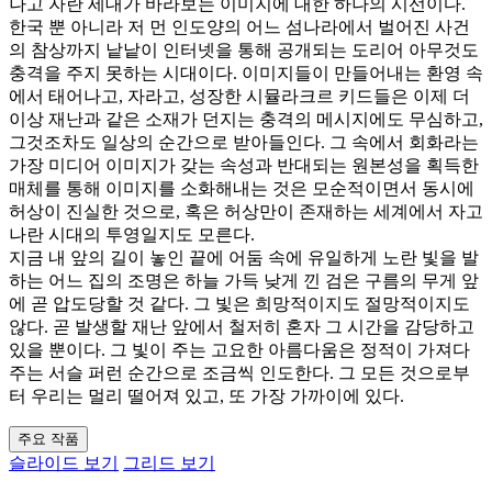
나고 자란 세대가 바라보는 이미지에 대한 하나의 시선이다.
한국 뿐 아니라 저 먼 인도양의 어느 섬나라에서 벌어진 사건
의 참상까지 낱낱이 인터넷을 통해 공개되는 도리어 아무것도
충격을 주지 못하는 시대이다. 이미지들이 만들어내는 환영 속
에서 태어나고, 자라고, 성장한 시뮬라크르 키드들은 이제 더
이상 재난과 같은 소재가 던지는 충격의 메시지에도 무심하고,
그것조차도 일상의 순간으로 받아들인다. 그 속에서 회화라는
가장 미디어 이미지가 갖는 속성과 반대되는 원본성을 획득한
매체를 통해 이미지를 소화해내는 것은 모순적이면서 동시에
허상이 진실한 것으로, 혹은 허상만이 존재하는 세계에서 자고
나란 시대의 투영일지도 모른다.
지금 내 앞의 길이 놓인 끝에 어둠 속에 유일하게 노란 빛을 발
하는 어느 집의 조명은 하늘 가득 낮게 낀 검은 구름의 무게 앞
에 곧 압도당할 것 같다. 그 빛은 희망적이지도 절망적이지도
않다. 곧 발생할 재난 앞에서 철저히 혼자 그 시간을 감당하고
있을 뿐이다. 그 빛이 주는 고요한 아름다움은 정적이 가져다
주는 서슬 퍼런 순간으로 조금씩 인도한다. 그 모든 것으로부
터 우리는 멀리 떨어져 있고, 또 가장 가까이에 있다.
주요 작품
슬라이드 보기
그리드 보기