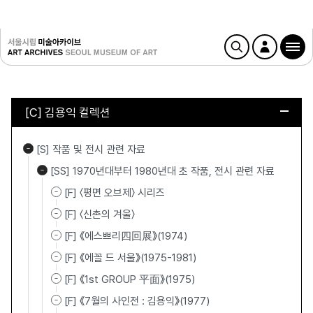
[C] 김용익 컬렉션
[S] 작품 및 전시 관련 자료
[SS] 1970년대부터 1980년대 초 작품, 전시 관련 자료
[F] 〈평면 오브제〉 시리즈
[F] 〈신촌의 겨울〉
[F] 《에스쁘리四回展》(1974)
[F] 《에꼴 드 서울》(1975-1981)
[F] 《1st GROUP 平面》(1975)
[F] 《7월의 사인전 : 김용익》(1977)