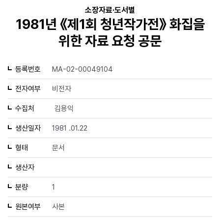
소장자료·도서별
1981년 《제1회 청년작가전》 화집을
위한 자료 요청 공문
등록번호
MA-02-00049104
전자여부
비전자
수집처
김용익
생산일자
1981 .01.22
형태
문서
생산자
분량
1
원본여부
사본