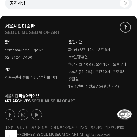
공지사항
문의
운영시간
화-금 : 오전 10시-오후 8시
semaaa@seoul.go.kr
토/일/공휴일
02-2124-7400
하절기(3-10월) : 오전 10시-오후 7시
위치
동절기(11-2월) : 오전 10시-오후 6시
서울특별시 종로구 평창문화로 101
휴관일
1월 1일/매주 월요일(공휴일 제외)
로
고
개인정보처리방침
저작권 정책
이메일무단수집거부
FAQ
공지사항
함께한 사람들
© ART ARCHIVES, SEOUL MUSEUM OF ART All rights reserved