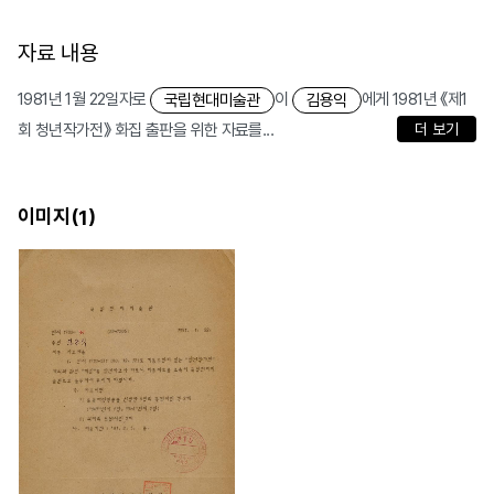
자료 내용
1981년 1월 22일자로
이
에게 1981년 《제1
국립현대미술관
김용익
회 청년작가전》 화집 출판을 위한 자료를...
더 보기
이미지(
)
1