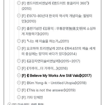
[F] 랜드아트비엔날레 《랜드아트 몽골리아 360˚》
(2010)
[F] 《1970-80년대 한국의 역사적 개념미술: 팔방미
인》(2010)
[F] 출판기념전 《김용익 : 무통문명無痛文明에 소심하
게 저항하기》(2011)
[F] 『나는 왜 미술을 하는가』(2011)
[F] 요코하마 트리엔날레 2014 《화씨451의 예술 세계
의 중심에는 망각의 바다가 있다》(2014)
[F] 《금강자연미술비엔날레》(2015~2017)
[F] 《가까이…더 가까이…》(2016)
[F] 《I Believe My Works Are Still Valid》(2017)
[F] 《Kim Yong-Ik - Untitled Utopia》(2018)
[F] 《This is not the answer》(2019)
[F] 기타 단체전
[S] 미술제도 관련 활동