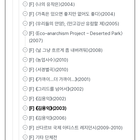
[F] 〈나의 유작은〉(2004)
[F] 〈가족은 있으면 좋지만 없어도 좋다〉(2004)
[F] 〈우리들의 안양〉, 〈만고강산 유람할 제〉(2005)
[F] 〈Eco–anarchism Project – Deserted Park〉
(2007)
[F] 〈날 그냥 흐르게 좀 내버려둬〉(2008)
[F] 〈농업사수〉(2010)
[F] 〈서경별곡〉(2010)
[F] 《가까이...더 가까이...》(2001)
[F] 《그리드를 넘어서》(2002)
[F] 《김용익》(2002)
[F] 《김용익》(2003)
[F] 《김용익》(2006)
[F] 산다르브 국제 아티스트 레지던시(2009-2010)
[F] 기타 단체전