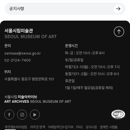
공지사항
문의
운영시간
화-금 : 오전 10시-오후 8시
semaaa@seoul.go.kr
토/일/공휴일
02-2124-7400
하절기(3-10월) : 오전 10시-오후 7시
위치
동절기(11-2월) : 오전 10시-오후 6시
서울특별시 종로구 평창문화로 101
휴관일
1월 1일/매주 월요일(공휴일 제외)
로
고
개인정보처리방침
저작권 정책
이메일무단수집거부
FAQ
공지사항
함께한 사람들