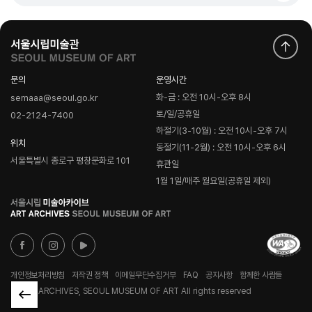
문의
운영시간
화-금 : 오전 10시-오후 8시
semaaa@seoul.go.kr
토/일/공휴일
02-2124-7400
하절기(3-10월) : 오전 10시-오후 7시
위치
동절기(11-2월) : 오전 10시-오후 6시
서울특별시 종로구 평창문화로 101
휴관일
1월 1일/매주 월요일(공휴일 제외)
로
고
개인정보처리방침
저작권 정책
이메일무단수집거부
FAQ
공지사항
함께한 사람들
© ART ARCHIVES, SEOUL MUSEUM OF ART All rights reserved