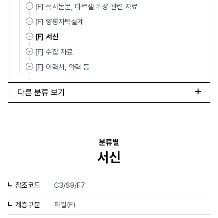
[F] 석사논문, 마르셀 뒤샹 관련 자료
[F] 양평자택설계
[F] 서신
[F] 수집 자료
[F] 이력서, 약력 등
다른 분류 보기
분류별
서신
참조코드
C3/S9/F7
계층구분
파일(F)