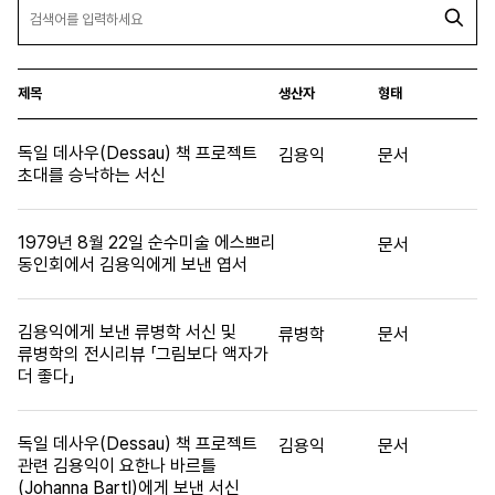
제목
생산자
형태
독일 데사우(Dessau) 책 프로젝트
김용익
문서
초대를 승낙하는 서신
1979년 8월 22일 순수미술 에스쁘리
문서
동인회에서 김용익에게 보낸 엽서
김용익에게 보낸 류병학 서신 및
류병학
문서
류병학의 전시리뷰 「그림보다 액자가
더 좋다」
독일 데사우(Dessau) 책 프로젝트
김용익
문서
관련 김용익이 요한나 바르틀
(Johanna Bartl)에게 보낸 서신