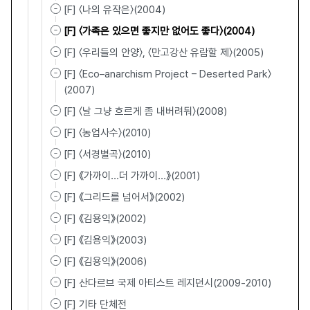
[F] 〈나의 유작은〉(2004)
[F] 〈가족은 있으면 좋지만 없어도 좋다〉(2004)
[F] 〈우리들의 안양〉, 〈만고강산 유람할 제〉(2005)
[F] 〈Eco–anarchism Project – Deserted Park〉
(2007)
[F] 〈날 그냥 흐르게 좀 내버려둬〉(2008)
[F] 〈농업사수〉(2010)
[F] 〈서경별곡〉(2010)
[F] 《가까이...더 가까이...》(2001)
[F] 《그리드를 넘어서》(2002)
[F] 《김용익》(2002)
[F] 《김용익》(2003)
[F] 《김용익》(2006)
[F] 산다르브 국제 아티스트 레지던시(2009-2010)
[F] 기타 단체전