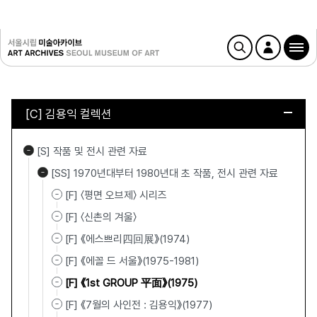
[C] 김용익 컬렉션
[S] 작품 및 전시 관련 자료
[SS] 1970년대부터 1980년대 초 작품, 전시 관련 자료
[F] 〈평면 오브제〉 시리즈
[F] 〈신촌의 겨울〉
[F] 《에스쁘리四回展》(1974)
[F] 《에꼴 드 서울》(1975-1981)
[F] 《1st GROUP 平面》(1975)
[F] 《7월의 사인전 : 김용익》(1977)