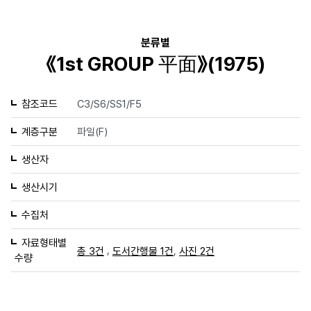
분류별
《1st GROUP 平面》(1975)
참조코드
C3/S6/SS1/F5
계층구분
파일(F)
생산자
생산시기
수집처
자료형태별
,
,
총 3건
도서간행물 1건
사진 2건
수량