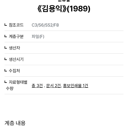
《김용익》(1989)
참조코드
C3/S6/SS2/F8
계층구분
파일(F)
생산자
생산시기
수집처
자료형태별
,
,
총 3건
문서 2건
홍보인쇄물 1건
수량
계층 내용