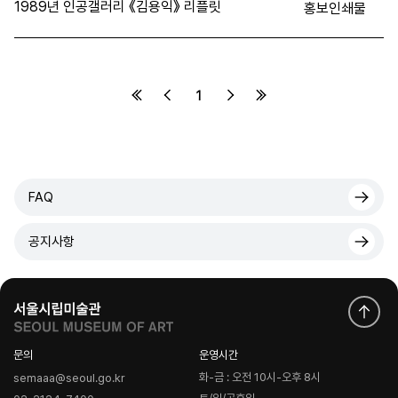
1989년 인공갤러리 《김용익》 리플릿
홍보인쇄물
1
FAQ
공지사항
문의
운영시간
화-금 : 오전 10시-오후 8시
semaaa@seoul.go.kr