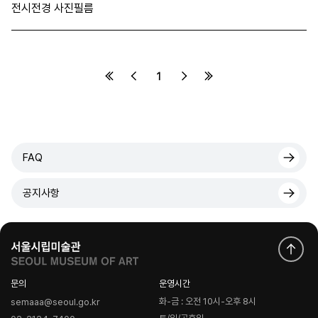
전시전경 사진필름
1
FAQ
공지사항
문의
운영시간
화-금 : 오전 10시-오후 8시
semaaa@seoul.go.kr