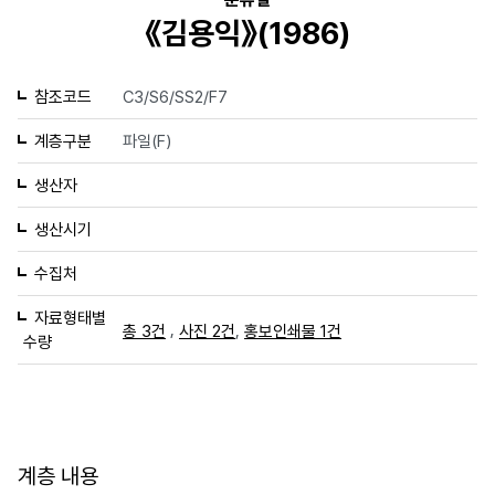
《김용익》(1986)
참조코드
C3/S6/SS2/F7
계층구분
파일(F)
생산자
생산시기
수집처
자료형태별
,
,
총 3건
사진 2건
홍보인쇄물 1건
수량
계층 내용