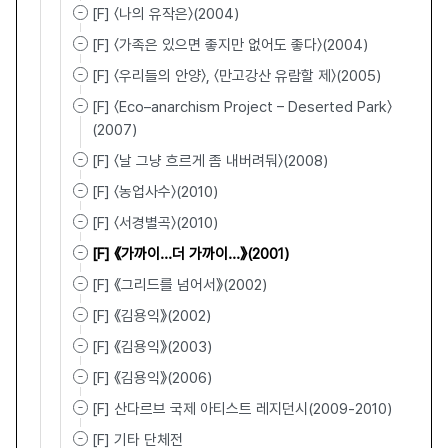
[F] 〈나의 유작은〉(2004)
[F] 〈가족은 있으면 좋지만 없어도 좋다〉(2004)
[F] 〈우리들의 안양〉, 〈만고강산 유람할 제〉(2005)
[F] 〈Eco–anarchism Project – Deserted Park〉
(2007)
[F] 〈날 그냥 흐르게 좀 내버려둬〉(2008)
[F] 〈농업사수〉(2010)
[F] 〈서경별곡〉(2010)
[F] 《가까이...더 가까이...》(2001)
[F] 《그리드를 넘어서》(2002)
[F] 《김용익》(2002)
[F] 《김용익》(2003)
[F] 《김용익》(2006)
[F] 산다르브 국제 아티스트 레지던시(2009-2010)
[F] 기타 단체전