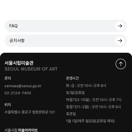
FAQ
공지사항
문의
운영시간
화-금 : 오전 10시-오후 8시
semaaa@seoul.go.kr
토/일/공휴일
02-2124-7400
하절기(3-10월) : 오전 10시-오후 7시
위치
동절기(11-2월) : 오전 10시-오후 6시
서울특별시 종로구 평창문화로 101
휴관일
1월 1일/매주 월요일(공휴일 제외)
로