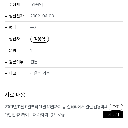
수집처
김용익
생산일자
2002 .04.03
형태
문서
생산자
김용익
분량
1
원본여부
원본
비고
김용익 기증
자료 내용
2001년 11월 9일부터 11월 18일까지 웅 갤러리에서 열린 김용익의
판화
개인전 《가까이… 더 가까이…》 브로슈...
더 보기