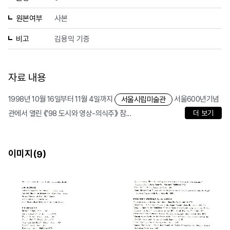
원본여부
사본
비고
김용익 기증
자료 내용
1998년 10월 16일부터 11월 4일까지
서울600년기념
서울시립미술관
관에서 열린 《'98 도시와 영상-의식주》 참...
더 보기
이미지(
)
9