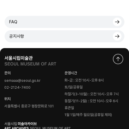
FAQ
공지사항
문의
운영시간
화-금 : 오전 10시-오후 8시
semaaa@seoul.go.kr
토/일/공휴일
02-2124-7400
하절기(3-10월) : 오전 10시-오후 7시
위치
동절기(11-2월) : 오전 10시-오후 6시
서울특별시 종로구 평창문화로 101
휴관일
1월 1일/매주 월요일(공휴일 제외)
로
고