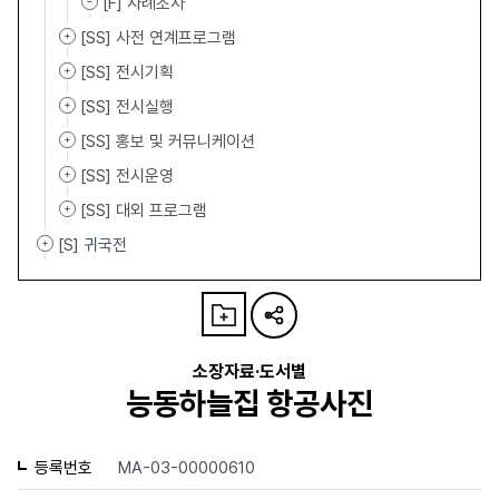
[F] 사례조사
[SS] 사전 연계프로그램
[SS] 전시기획
[SS] 전시실행
[SS] 홍보 및 커뮤니케이션
[SS] 전시운영
[SS] 대외 프로그램
[S] 귀국전
소장자료·도서별
능동하늘집 항공사진
등록번호
MA-03-00000610