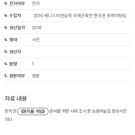
전자여부
전자
수집처
2016 베니스비엔날레 국제건축전 한국관 큐레이팅팀
생산일자
2016
형태
사진
생산자
분량
1
원본여부
원본
자료 내용
한국관
준비를 위한 사례 조사 중 능동하늘집 항공사진
《용적률 게임》
이다.