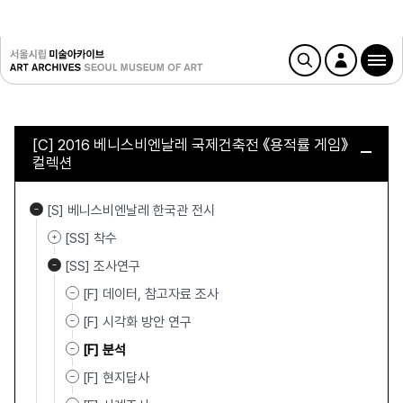
[C] 2016 베니스비엔날레 국제건축전 《용적률 게임》
컬렉션
[S] 베니스비엔날레 한국관 전시
[SS] 착수
[SS] 조사연구
[F] 데이터, 참고자료 조사
[F] 시각화 방안 연구
[F] 분석
[F] 현지답사