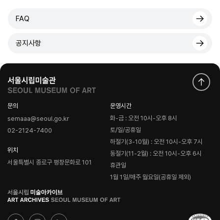
FAQ
공지사항
문의
운영시간
화-금 : 오전 10시-오후 8시
semaaa@seoul.go.kr
토/일/공휴일
02-2124-7400
하절기(3-10월) : 오전 10시-오후 7시
위치
동절기(11-2월) : 오전 10시-오후 6시
서울특별시 종로구 평창문화로 101
휴관일
1월 1일/매주 월요일(공휴일 제외)
로
고