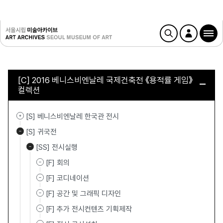
[C] 2016 베니스비엔날레 국제건축전 《용적률 게임》
컬렉션
[S] 베니스비엔날레 한국관 전시
[S] 귀국전
[SS] 전시실행
[F] 회의
[F] 코디네이션
[F] 공간 및 그래픽 디자인
[F] 추가 전시컨텐츠 기획제작