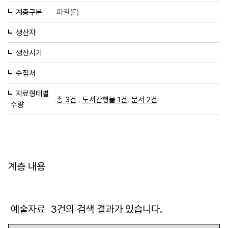
계층구분
파일(F)
생산자
생산시기
수집처
자료형태별
,
,
총 3건
도서간행물 1건
문서 2건
수량
계층 내용
예술자료
3
건의 검색 결과가 있습니다.