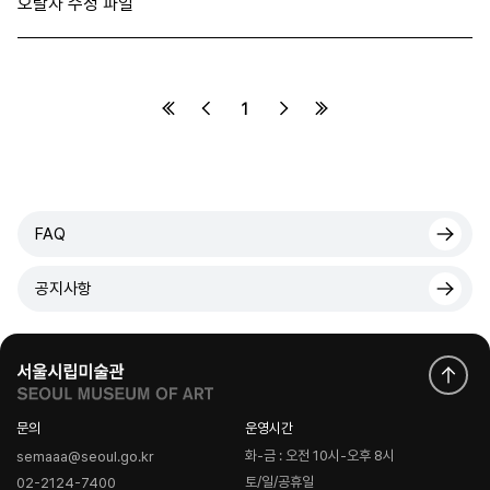
오탈자 수정 파일
1
FAQ
공지사항
문의
운영시간
화-금 : 오전 10시-오후 8시
semaaa@seoul.go.kr
토/일/공휴일
02-2124-7400