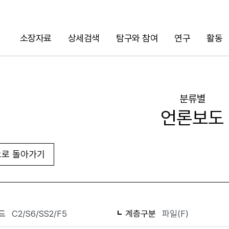
소장자료
상세검색
탐구와 참여
연구
활동
검색
분류별
언론보도
로 돌아가기
화면인쇄
드
C2/S6/SS2/F5
계층구분
파일(F)