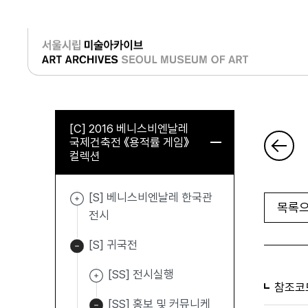
로그인
[C] 2016 베니스비엔날레
국제건축전 《용적률 게임》
컬렉션
[S] 베니스비엔날레 한국관
목록으
전시
[S] 귀국전
[SS] 전시실행
참조코
[SS] 홍보 및 커뮤니케