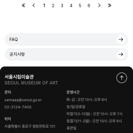
1
2
3
4
5
6
FAQ
공지사항
문의
운영시간
화-금 : 오전 10시-오후 8시
semaaa@seoul.go.kr
토/일/공휴일
02-2124-7400
하절기(3-10월) : 오전 10시-오후 7시
위치
동절기(11-2월) : 오전 10시-오후 6시
서울특별시 종로구 평창문화로 101
휴관일