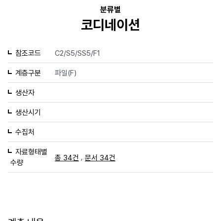
분류별
코디네이션
참조코드
C2/S5/SS5/F1
계층구분
파일(F)
생산자
생산시기
수집처
자료형태별
,
총 34건
문서 34건
수량