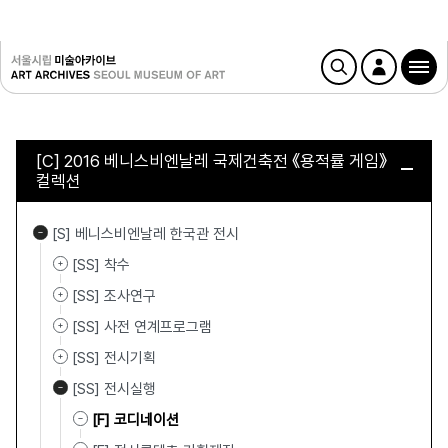
[C] 2016 베니스비엔날레 국제건축전 《용적률 게임》
컬렉션
[S] 베니스비엔날레 한국관 전시
[SS] 착수
[SS] 조사연구
[SS] 사전 연계프로그램
[SS] 전시기획
[SS] 전시실행
[F] 코디네이션