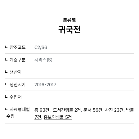
분류별
귀국전
참조코드
C2/S6
계층구분
시리즈(S)
생산자
생산시기
2016-2017
수집처
자료형태별
,
,
,
,
총 93건
도서간행물 2건
문서 56건
사진 23건
박물
수량
,
7건
홍보인쇄물 5건