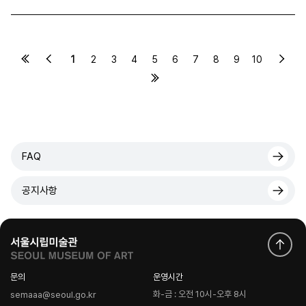
1
2
3
4
5
6
7
8
9
10
FAQ
공지사항
문의
운영시간
화-금 : 오전 10시-오후 8시
semaaa@seoul.go.kr