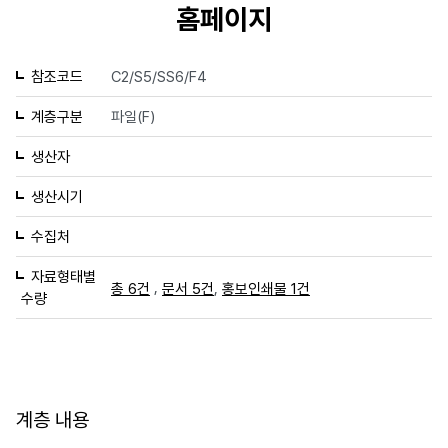
홈페이지
참조코드
C2/S5/SS6/F4
계층구분
파일(F)
생산자
생산시기
수집처
자료형태별
,
,
총 6건
문서 5건
홍보인쇄물 1건
수량
계층 내용