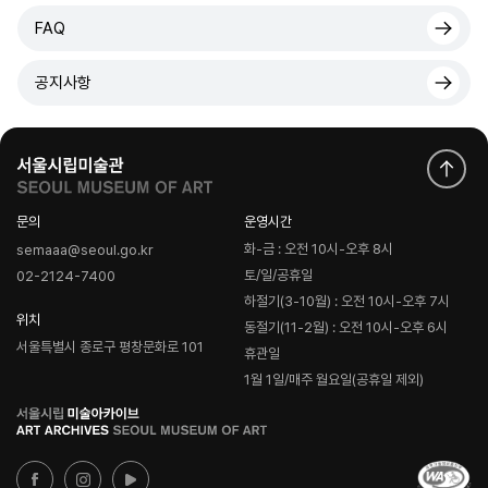
FAQ
공지사항
문의
운영시간
화-금 : 오전 10시-오후 8시
semaaa@seoul.go.kr
토/일/공휴일
02-2124-7400
하절기(3-10월) : 오전 10시-오후 7시
위치
동절기(11-2월) : 오전 10시-오후 6시
서울특별시 종로구 평창문화로 101
휴관일
1월 1일/매주 월요일(공휴일 제외)
로
고