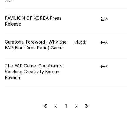
명단
PAVILION OF KOREA Press
문서
Release
Curatorial Foreword : Why the
김성홍
문서
FAR(Floor Area Ratio) Game
The FAR Game: Constraints
문서
Sparking Creativity Korean
Pavilion
1