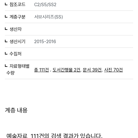
참조코드
C2/S5/SS2
계층구분
서브시리즈(SS)
생산자
생산시기
2015-2016
수집처
자료형태별
,
,
,
총 111건
도서간행물 2건
문서 39건
사진 70건
수량
계층 내용
예술자료
111
건의 검색 결과가 있습니다.