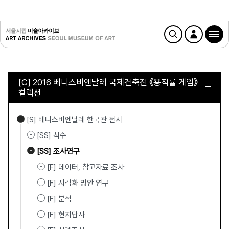
[C] 2016 베니스비엔날레 국제건축전 《용적률 게임》
컬렉션
[S] 베니스비엔날레 한국관 전시
[SS] 착수
[SS] 조사연구
[F] 데이터, 참고자료 조사
[F] 시각화 방안 연구
[F] 분석
[F] 현지답사