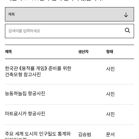
제목
생산자
형태
한국관 《용적률 게임》 준비를 위한
사진
건축모형 참고사진
능동하늘집 항공사진
사진
마트료시카 항공사진
사진
주요 세계 도시의 인구밀도 통계와
김승범
문서