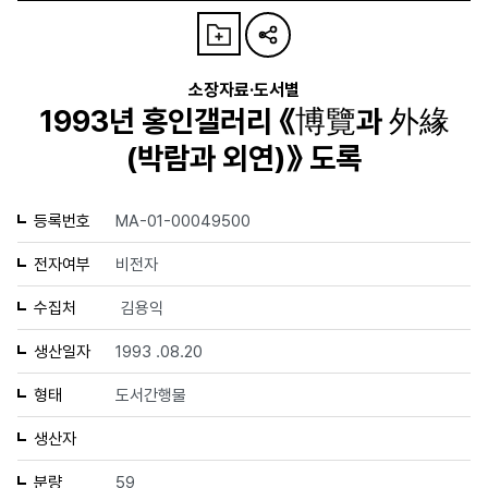
소장자료·도서별
1993년 홍인갤러리 《博覽과 外緣
(박람과 외연)》 도록
등록번호
MA-01-00049500
전자여부
비전자
수집처
김용익
생산일자
1993 .08.20
형태
도서간행물
생산자
분량
59