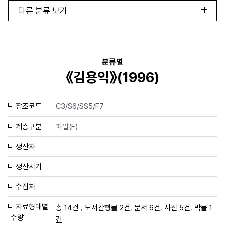
다른 분류 보기
분류별
《김용익》(1996)
참조코드
C3/S6/SS5/F7
계층구분
파일(F)
생산자
생산시기
수집처
자료형태별
,
,
,
,
총 14건
도서간행물 2건
문서 6건
사진 5건
박물 1
수량
건