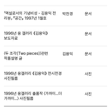
「역설로서의 기념비성 - 김용익 전
박찬경
문서
리뷰」 『공간』 1997년 1월호
1996년 웅 갤러리 《김용익》
문서
보도자료
〈두 조각(Two pieces)〉관련
김용익
문서
작품설명 글
1996년 웅갤러리 《김용익》 전시전경
사진
사진필름
1996년 웅갤러리 출품작 〈가까이…더
사진
가까이…〉 사진필름