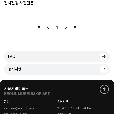
전시전경 사진필름
1
FAQ
공지사항
문의
운영시간
화-금 : 오전 10시-오후 8시
semaaa@seoul.go.kr