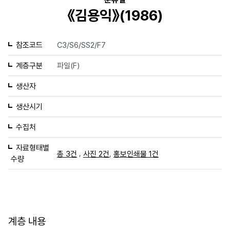
《김용익》(1986)
참조코드
C3/S6/SS2/F7
계층구분
파일(F)
생산자
생산시기
수집처
자료형태별
,
,
총 3건
사진 2건
홍보인쇄물 1건
수량
계층 내용