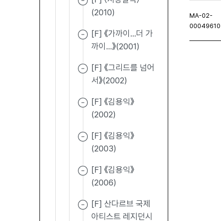
(2010)
MA-02-
00049610
[F] 《가까이...더 가
까이...》(2001)
[F] 《그리드를 넘어
처음페이지
이전페이지
다음페이
마
서》(2002)
[F] 《김용익》
(2002)
[F] 《김용익》
(2003)
[F] 《김용익》
(2006)
[F] 산다르브 국제
아티스트 레지던시