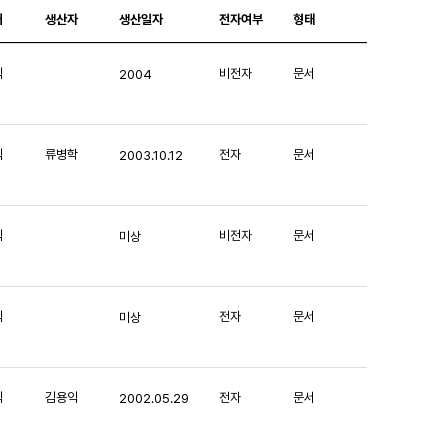
처
생산자
생산일자
전자여부
형태
익
비전자
문서
2004
익
류병학
전자
문서
2003.10.12
익
비전자
문서
미상
익
전자
문서
미상
익
김용익
전자
문서
2002.05.29