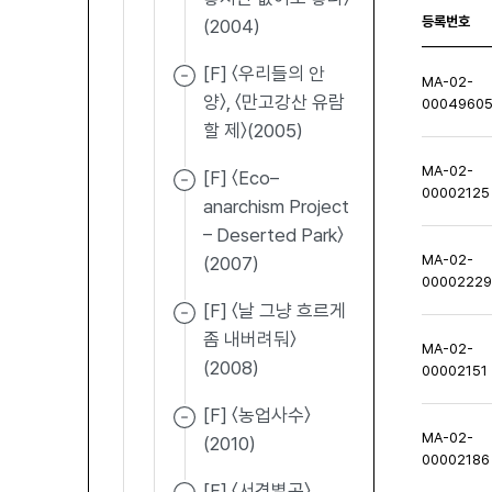
등록번호
(2004)
[F] 〈우리들의 안
MA-02-
양〉, 〈만고강산 유람
0004960
할 제〉(2005)
MA-02-
[F] 〈Eco–
00002125
anarchism Project
– Deserted Park〉
MA-02-
(2007)
0000222
[F] 〈날 그냥 흐르게
좀 내버려둬〉
MA-02-
(2008)
00002151
[F] 〈농업사수〉
MA-02-
(2010)
00002186
[F] 〈서경별곡〉