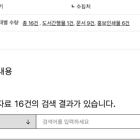
기
수집처
태별 수량
,
,
,
총 16건
도서간행물 1건
문서 9건
홍보인쇄물 6건
내용
자료
16
건의 검색 결과가 있습니다.
검색