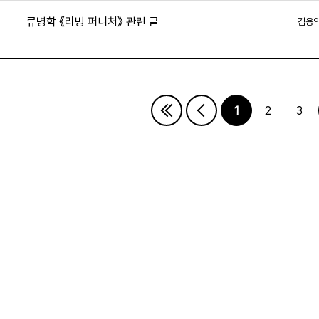
류병학 《리빙 퍼니처》 관련 글
김용
1
2
3
지
지막페이지