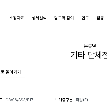
소장자료
상세검색
탐구와 참여
연구
활동
검색
분류별
기타 단체
로 돌아가기
화면인쇄
드
C3/S6/SS3/F17
계층구분
파일(F)