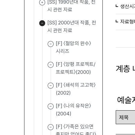
[SS] 1990년대 작품, 전
생산시
시 관련 자료
자료형
[SS] 2000년대 작품, 전
시 관련 자료
[F] 〈절망의 완수〉
시리즈
[F] 〈양평 프로젝트/
계층 
프로젝트〉(2000)
[F] 〈쇄석의 고고학〉
(2002)
예술
[F] 〈나의 유작은〉
(2004)
[F] 〈가족은 있으면
좋지만 없어도 좋다〉