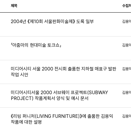
제목
수집
2004년 《제10회 서울판화미술제》 도록 일부
김용
5
「아줌마의 현대미술 토크쇼」
김용
미디어시티 서울 2000 전시회 출품한 지하철 매표구 발판
김용
작업 시안
9
미디어시티서울 2000 서브웨이 프로젝트(SUBWAY
김용
PROJECT) 작품계획서 양식 및 예시 문서
《리빙 퍼니처(LIVING FURNITURE)》에 출품한 김용익
김용
작품에 대한 설명