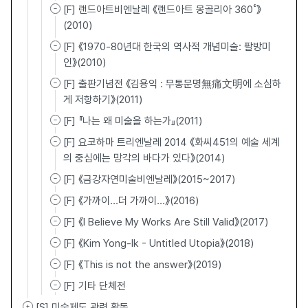
[F] 랜드아트비엔날레 《랜드아트 몽골리아 360˚》
(2010)
[F] 《1970-80년대 한국의 역사적 개념미술: 팔방미
인》(2010)
[F] 출판기념전 《김용익 : 무통문명無痛文明에 소심하
게 저항하기》(2011)
[F] 『나는 왜 미술을 하는가』(2011)
[F] 요코하마 트리엔날레 2014 《화씨451의 예술 세계
의 중심에는 망각의 바다가 있다》(2014)
[F] 《금강자연미술비엔날레》(2015~2017)
[F] 《가까이…더 가까이…》(2016)
[F] 《I Believe My Works Are Still Valid》(2017)
[F] 《Kim Yong-Ik - Untitled Utopia》(2018)
[F] 《This is not the answer》(2019)
[F] 기타 단체전
[S] 미술제도 관련 활동