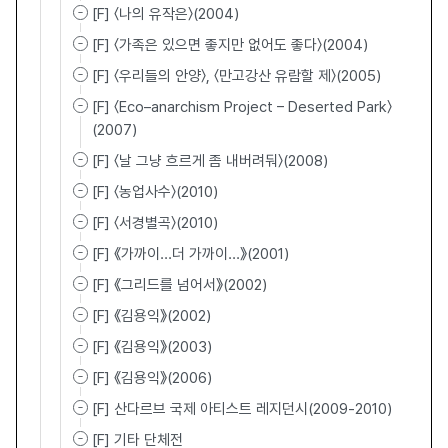
[F] 〈나의 유작은〉(2004)
[F] 〈가족은 있으면 좋지만 없어도 좋다〉(2004)
[F] 〈우리들의 안양〉, 〈만고강산 유람할 제〉(2005)
[F] 〈Eco–anarchism Project – Deserted Park〉
(2007)
[F] 〈날 그냥 흐르게 좀 내버려둬〉(2008)
[F] 〈농업사수〉(2010)
[F] 〈서경별곡〉(2010)
[F] 《가까이...더 가까이...》(2001)
[F] 《그리드를 넘어서》(2002)
[F] 《김용익》(2002)
[F] 《김용익》(2003)
[F] 《김용익》(2006)
[F] 산다르브 국제 아티스트 레지던시(2009-2010)
[F] 기타 단체전