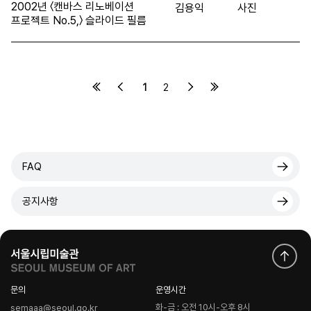
2002년 〈캔바스 리노베이션
김용익
사진
프로젝트 No.5,〉 슬라이드 필름
1
2
FAQ
공지사항
문의
운영시간
화-금 : 오전 10시-오후 8시
semaaa@seoul.go.kr