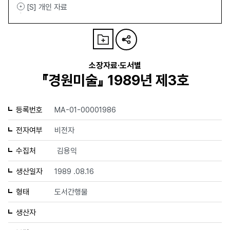
[S] 개인 자료
소장자료·도서별
『경원미술』 1989년 제3호
등록번호
MA-01-00001986
전자여부
비전자
수집처
김용익
생산일자
1989 .08.16
형태
도서간행물
생산자