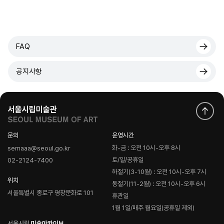
FAQ
공지사항
문의
운영시간
화-금 : 오전 10시-오후 8시
semaaa@seoul.go.kr
토/일/공휴일
02-2124-7400
하절기(3-10월) : 오전 10시-오후 7시
위치
동절기(11-2월) : 오전 10시-오후 6시
서울특별시 종로구 평창문화로 101
휴관일
1월 1일/매주 월요일(공휴일 제외)
로