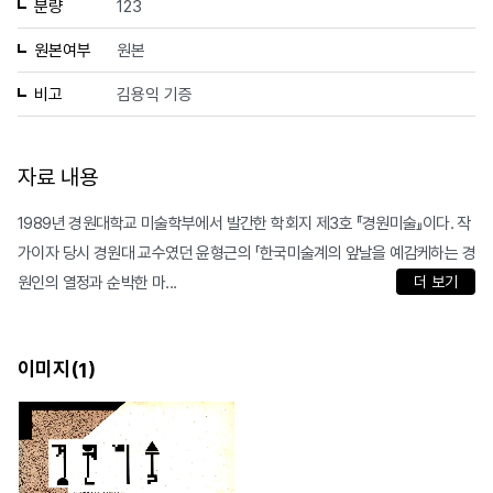
분량
123
원본여부
원본
비고
김용익 기증
자료 내용
1989년 경원대학교 미술학부에서 발간한 학회지 제3호 『경원미술』이다. 작
가이자 당시 경원대 교수였던 윤형근의 「한국미술계의 앞날을 예감케하는 경
원인의 열정과 순박한 마...
더 보기
이미지(
)
1