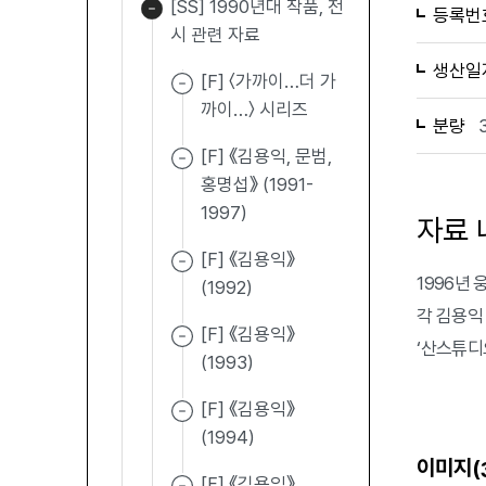
[SS] 1990년대 작품, 전
등록번
시 관련 자료
생산일
[F] 〈가까이…더 가
까이…〉 시리즈
분량
[F] 《김용익, 문범,
홍명섭》 (1991-
1997)
자료 
[F] 《김용익》
1996년 
(1992)
각 김용익 (
[F] 《김용익》
‘산스튜디오
(1993)
[F] 《김용익》
(1994)
이미지(
[F] 《김용익》