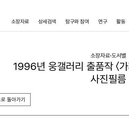
소장자료
상세검색
탐구와 참여
연구
활동
검색
소장자료·도서별
1996년 웅갤러리 출품작 〈
사진필름
로 돌아가기
URL 복사
화면인쇄