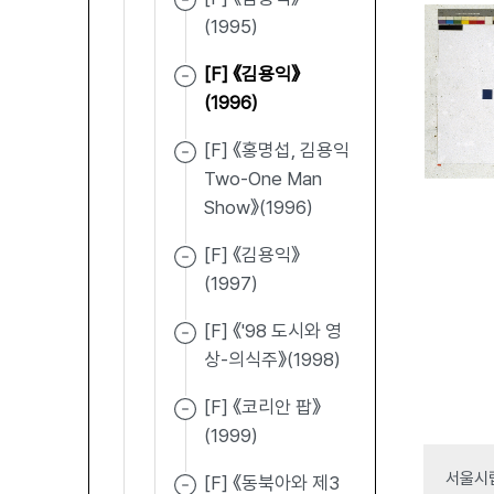
(1995)
[F] 《김용익》
(1996)
[F] 《홍명섭, 김용익
Two-One Man
Show》(1996)
[F] 《김용익》
(1997)
[F] 《'98 도시와 영
상-의식주》(1998)
[F] 《코리안 팝》
(1999)
서울시립
[F] 《동북아와 제3