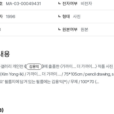
호
MA-03-00049431
전자여부
비전자
자
1996
형태
사진
3
원본여부
원본
내용
웅갤러리 개인전 《
》에 출품한 〈가까이… 더 가까이…〉 작품 사진
김용익
Kim Yong-Ik) / 가까이… 더 가까이… / 75*105cm / pencil drawing,
’ 필름지에 담겨 있는 필름에는 김용익(*) / 무제 / 100*70 (...
)
3