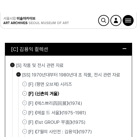
[C] 김용익 컬렉션
[S] 작품 및 전시 관련 자료
[SS] 1970년대부터 1980년대 초 작품, 전시 관련 자료
[F] 〈평면 오브제〉 시리즈
[F] 〈신촌의 겨울〉
[F] 《에스쁘리四回展》(1974)
[F] 《에꼴 드 서울》(1975-1981)
[F] 《1st GROUP 平面》(1975)
[F] 《7월의 사인전 : 김용익》(1977)