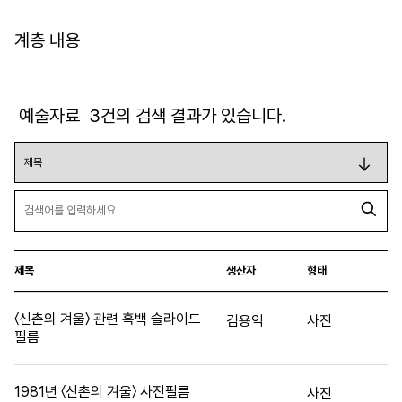
계층 내용
예술자료
3
건의 검색 결과가 있습니다.
제목
생산자
형태
〈신촌의 겨울〉 관련 흑백 슬라이드
김용익
사진
필름
1981년 〈신촌의 겨울〉 사진필름
사진