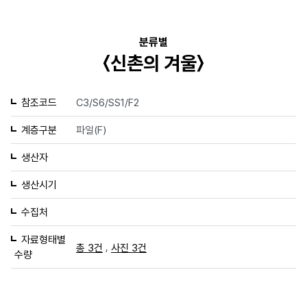
분류별
〈신촌의 겨울〉
참조코드
C3/S6/SS1/F2
계층구분
파일(F)
생산자
생산시기
수집처
자료형태별
,
총 3건
사진 3건
수량