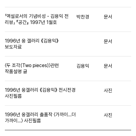
「역설로서의 기념비성 - 김용익 전
박찬경
문서
리뷰」 『공간』 1997년 1월호
1996년 웅 갤러리 《김용익》
문서
보도자료
〈두 조각(Two pieces)〉관련
김용익
문서
작품설명 글
1996년 웅갤러리 《김용익》 전시전경
사진
사진필름
1996년 웅갤러리 출품작 〈가까이…더
사진
가까이…〉 사진필름