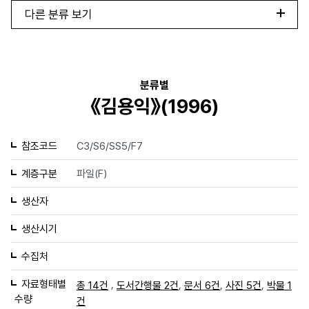
다른 분류 보기
분류별
《김용익》(1996)
참조코드
C3/S6/SS5/F7
계층구분
파일(F)
생산자
생산시기
수집처
자료형태별
,
,
,
,
총 14건
도서간행물 2건
문서 6건
사진 5건
박물 1
수량
건