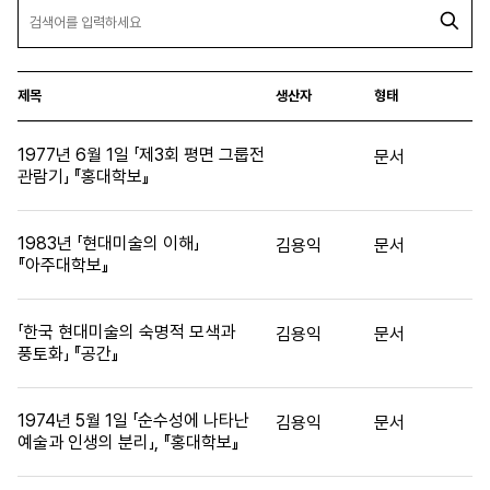
제목
생산자
형태
1977년 6월 1일 「제3회 평면 그룹전
문서
관람기」 『홍대학보』
1983년 「현대미술의 이해」
김용익
문서
『아주대학보』
「한국 현대미술의 숙명적 모색과
김용익
문서
풍토화」 『공간』
1974년 5월 1일 「순수성에 나타난
김용익
문서
예술과 인생의 분리」, 『홍대학보』