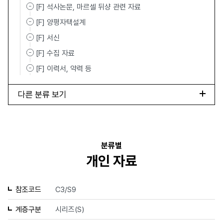
[F] 석사논문, 마르셀 뒤샹 관련 자료
[F] 양평자택설계
[F] 서신
[F] 수집 자료
[F] 이력서, 약력 등
다른 분류 보기
분류별
개인 자료
참조코드
C3/S9
계층구분
시리즈(S)