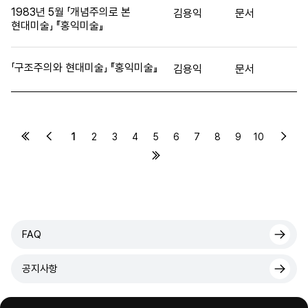
1983년 5월 「개념주의로 본
김용익
문서
현대미술」 『홍익미술』
「구조주의와 현대미술」 『홍익미술』
김용익
문서
1
2
3
4
5
6
7
8
9
10
FAQ
공지사항