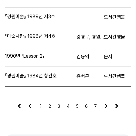
『경원미술』 1989년 제3호
도서간행물
『미술사랑』 1996년 제4호
강경구, 경원대학교 미술대학 회화과
도서간행물
1990년 「Lesson 2」
김용익
문서
『경원미술』 1984년 창간호
윤형근
도서간행물
1
2
3
4
5
6
7