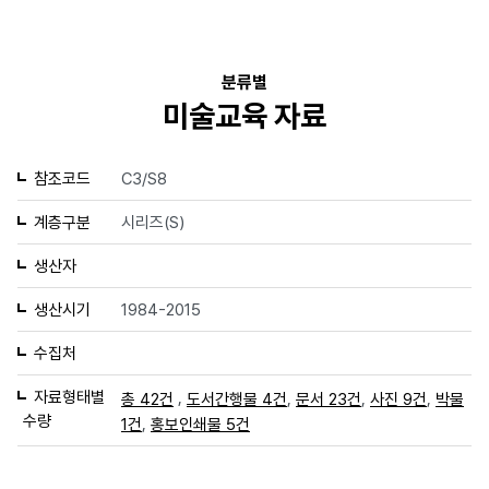
분류별
미술교육 자료
참조코드
C3/S8
계층구분
시리즈(S)
생산자
생산시기
1984-2015
수집처
자료형태별
,
,
,
,
총 42건
도서간행물 4건
문서 23건
사진 9건
박물
수량
,
1건
홍보인쇄물 5건