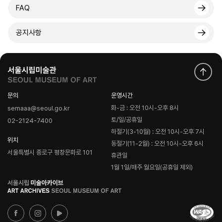
FAQ
공지사항
문의
운영시간
화-금 : 오전 10시-오후 8시
semaaa@seoul.go.kr
토/일/공휴일
02-2124-7400
하절기(3-10월) : 오전 10시-오후 7시
위치
동절기(11-2월) : 오전 10시-오후 6시
서울특별시 종로구 평창문화로 101
휴관일
1월 1일/매주 월요일(공휴일 제외)
로
고