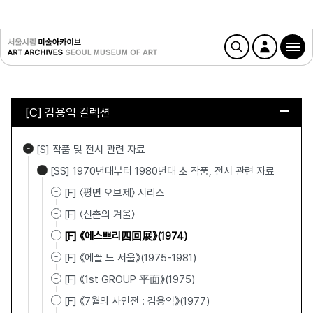
[C] 김용익 컬렉션
[S] 작품 및 전시 관련 자료
[SS] 1970년대부터 1980년대 초 작품, 전시 관련 자료
[F] 〈평면 오브제〉 시리즈
[F] 〈신촌의 겨울〉
[F] 《에스쁘리四回展》(1974)
[F] 《에꼴 드 서울》(1975-1981)
[F] 《1st GROUP 平面》(1975)
[F] 《7월의 사인전 : 김용익》(1977)