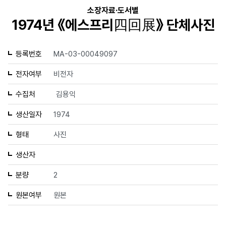
소장자료·도서별
1974년 《에스프리四回展》 단체사진
등록번호
MA-03-00049097
전자여부
비전자
수집처
김용익
생산일자
1974
형태
사진
생산자
분량
2
원본여부
원본