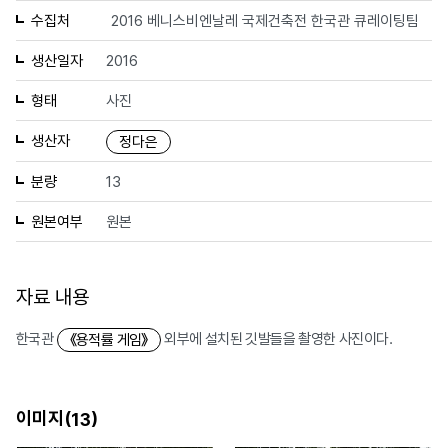
수집처
2016 베니스비엔날레 국제건축전 한국관 큐레이팅팀
생산일자
2016
형태
사진
생산자
정다은
분량
13
원본여부
원본
자료 내용
한국관
외부에 설치된 깃발들을 촬영한 사진이다.
《용적률 게임》
이미지(
)
13