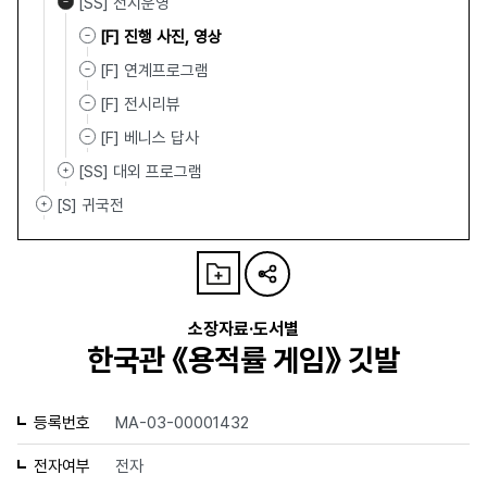
[SS] 전시운영
[F] 진행 사진, 영상
[F] 연계프로그램
[F] 전시리뷰
[F] 베니스 답사
[SS] 대외 프로그램
[S] 귀국전
소장자료·도서별
한국관 《용적률 게임》 깃발
등록번호
MA-03-00001432
전자여부
전자