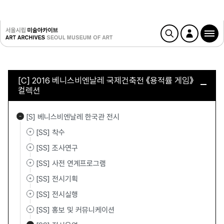
[C] 2016 베니스비엔날레 국제건축전 《용적률 게임》
컬렉션
[S] 베니스비엔날레 한국관 전시
[SS] 착수
[SS] 조사연구
[SS] 사전 연계프로그램
[SS] 전시기획
[SS] 전시실행
[SS] 홍보 및 커뮤니케이션