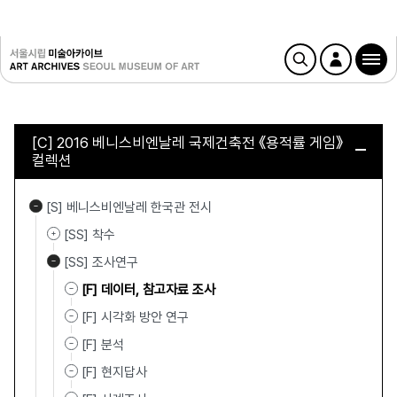
[C] 2016 베니스비엔날레 국제건축전 《용적률 게임》
컬렉션
[S] 베니스비엔날레 한국관 전시
[SS] 착수
[SS] 조사연구
[F] 데이터, 참고자료 조사
[F] 시각화 방안 연구
[F] 분석
[F] 현지답사