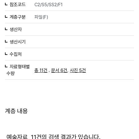
참조코드
C2/S5/SS2/F1
계층구분
파일(F)
생산자
생산시기
수집처
자료형태별
,
,
총 11건
문서 6건
사진 5건
수량
계층 내용
예술자료
11
건의 검색 결과가 있습니다.