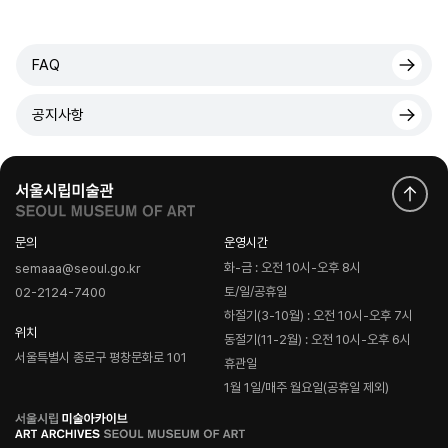
FAQ
공지사항
문의
운영시간
화-금 : 오전 10시-오후 8시
semaaa@seoul.go.kr
토/일/공휴일
02-2124-7400
하절기(3-10월) : 오전 10시-오후 7시
위치
동절기(11-2월) : 오전 10시-오후 6시
서울특별시 종로구 평창문화로 101
휴관일
1월 1일/매주 월요일(공휴일 제외)
로
고