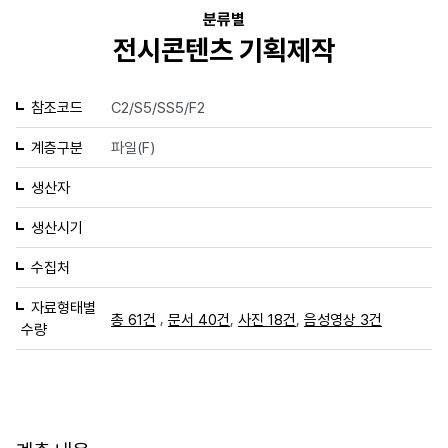
분류별
전시콘텐츠 기획제작
참조코드
C2/S5/SS5/F2
계층구분
파일(F)
생산자
생산시기
수집처
자료형태별
,
,
,
총 61건
문서 40건
사진 18건
음성영상 3건
수량