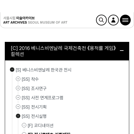
[C] 2016 베니스비엔날레 국제건축전 《용적률 게임》
컬렉션
[S] 베니스비엔날레 한국관 전시
[SS] 착수
[SS] 조사연구
[SS] 사전 연계프로그램
[SS] 전시기획
[SS] 전시실행
[F] 코디네이션