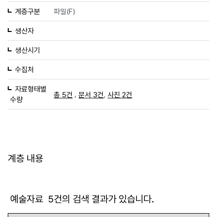
계층구분
파일(F)
생산자
생산시기
수집처
자료형태별
,
,
총 5건
문서 3건
사진 2건
수량
계층 내용
예술자료
5
건의 검색 결과가 있습니다.