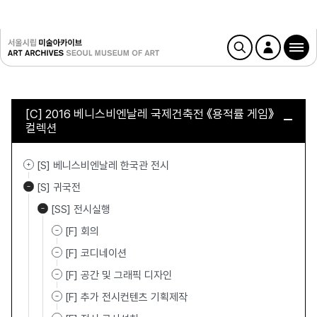
[C] 2016 베니스비엔날레 국제건축전 《용적률 게임》
컬렉션
[S] 베니스비엔날레 한국관 전시
[S] 귀국전
[SS] 전시실행
[F] 회의
[F] 코디네이션
[F] 공간 및 그래픽 디자인
[F] 추가 전시컨텐츠 기획제작