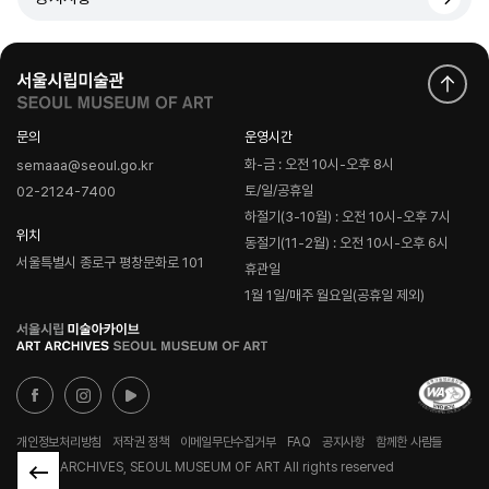
문의
운영시간
화-금 : 오전 10시-오후 8시
semaaa@seoul.go.kr
토/일/공휴일
02-2124-7400
하절기(3-10월) : 오전 10시-오후 7시
위치
동절기(11-2월) : 오전 10시-오후 6시
서울특별시 종로구 평창문화로 101
휴관일
1월 1일/매주 월요일(공휴일 제외)
로
고
개인정보처리방침
저작권 정책
이메일무단수집거부
FAQ
공지사항
함께한 사람들
© ART ARCHIVES, SEOUL MUSEUM OF ART All rights reserved