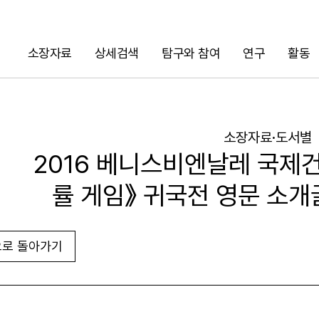
소장자료
상세검색
탐구와 참여
연구
활동
검색
소장자료·도서별
2016 베니스비엔날레 국제
률 게임》 귀국전 영문 소개
로 돌아가기
URL 복사
화면인쇄