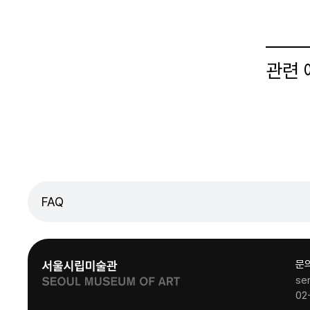
관련
FAQ
문
se
02