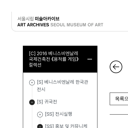
로그인
[C] 2016 베니스비엔날레
국제건축전 《용적률 게임》
컬렉션
[S] 베니스비엔날레 한국관
전시
목록으
[S] 귀국전
[SS] 전시실행
[SS] 홍보 및 커뮤니케