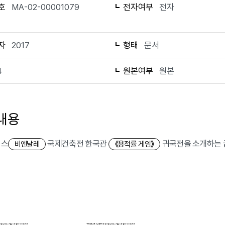
호
MA-02-00001079
전자여부
전자
자
2017
형태
문서
4
원본여부
원본
내용
니스
국제건축전 한국관
귀국전을 소개하는 글
비엔날레
《용적률 게임》
)