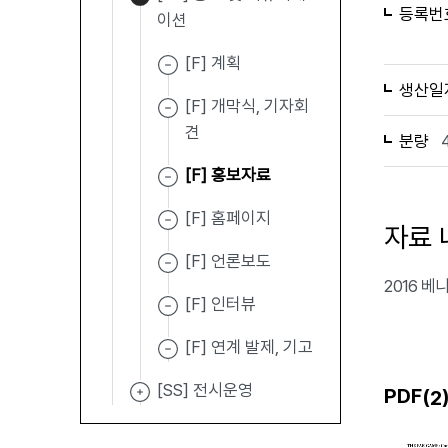
등록번
이션
[F] 계획
생산일
[F] 개막식, 기자회
견
분량
[F] 홍보자료
[F] 홈페이지
자료 
[F] 언론보도
2016 베
[F] 인터뷰
[F] 연계 발제, 기고
[SS] 전시운영
PDF(
2