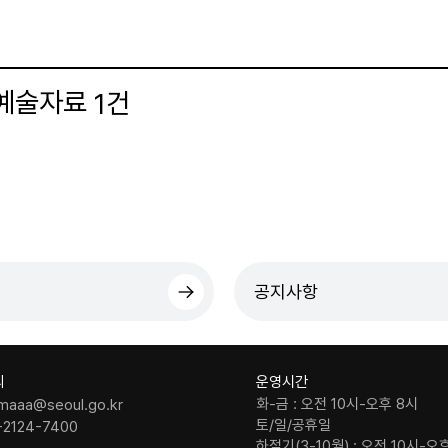
 예술자료
건
1
더보기
공지사항
의
운영시간
화-금 : 오전 10시-오후 8시
maaa@seoul.go.kr
토/일/공휴일
-2124-7400
하절기(3-10월) : 오전 10시-오