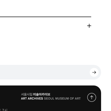
로
고
후 7시