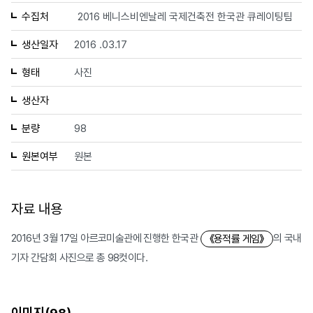
수집처
2016 베니스비엔날레 국제건축전 한국관 큐레이팅팀
생산일자
2016 .03.17
형태
사진
생산자
분량
98
원본여부
원본
자료 내용
2016년 3월 17일 아르코미술관에 진행한 한국관
의 국내
《용적률 게임》
기자 간담회 사진으로 총 98컷이다.
이미지(
)
98