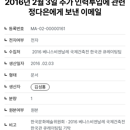
2016년 2월 3일 추가 인력투입에 관련
정다은에게 보낸 이메일
등록번호
MA-02-00000161
전자여부
전자
수집처
2016 베니스비엔날레 국제건축전 한국관 큐레이팅팀
생산일자
2016 .02.03
형태
문서
생산자
김성홍
분량
1
원본여부
원본
한국문화예술위원회 · 2016 베니스비엔날레 국제건축전
비고
한국관 큐레이팅팀 기탁