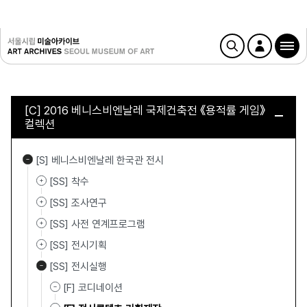
[C] 2016 베니스비엔날레 국제건축전 《용적률 게임》
컬렉션
[S] 베니스비엔날레 한국관 전시
[SS] 착수
[SS] 조사연구
[SS] 사전 연계프로그램
[SS] 전시기획
[SS] 전시실행
[F] 코디네이션