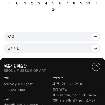
1
2
3
4
5
6
7
8
9
10
FAQ
공지사항
문의
운영시간
화-금 : 오전 10시-오후 8시
semaaa@seoul.go.kr
토/일/공휴일
02-2124-7400
하절기(3-10월) : 오전 10시-오후 7시
위치
동절기(11-2월) : 오전 10시-오후 6시
서울특별시 종로구 평창문화로 101