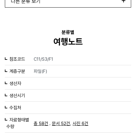
다른 분류 보기
분류별
여행노트
참조코드
C11/S3/F1
계층구분
파일(F)
생산자
생산시기
수집처
자료형태별
,
,
총 58건
문서 52건
사진 6건
수량