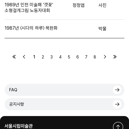
1989년 인천 미술패 ‘갯꽃’
정정엽
사진
소형걸개그림 노동자대회
1987년 〈시다의 하루〉 목판화
박물
1
2
3
4
5
6
7
8
FAQ
공지사항