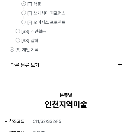
[F] 핵몽
[F] 쓰개치마 퍼포먼스
[F] 오아시스 프로젝트
[SS] 개인활동
[SS] 삽화
[S] 개인 기록
다른 분류 보기
분류별
인천지역미술
참조코드
C11/S2/SS2/F5