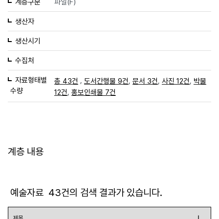
계층구분
파일(F)
생산자
생산시기
수집처
자료형태별
,
,
,
,
총 43건
도서간행물 9건
문서 3건
사진 12건
박물
수량
,
12건
홍보인쇄물 7건
계층 내용
예술자료
43
건의 검색 결과가 있습니다.