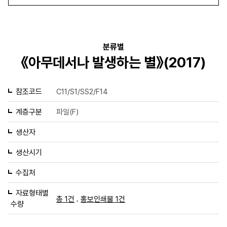
분류별
《아무데서나 발생하는 별》(2017)
참조코드
C11/S1/SS2/F14
계층구분
파일(F)
생산자
생산시기
수집처
자료형태별
,
총 1건
홍보인쇄물 1건
수량