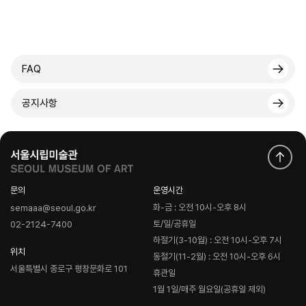
FAQ
공지사항
문의
운영시간
화-금 : 오전 10시-오후 8시
semaaa@seoul.go.kr
토/일/공휴일
02-2124-7400
하절기(3-10월) : 오전 10시-오후 7시
위치
동절기(11-2월) : 오전 10시-오후 6시
서울특별시 종로구 평창문화로 101
휴관일
1월 1일/매주 월요일(공휴일 제외)