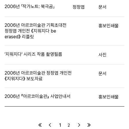
2006년 「작가노트: 북극곰」
정정엽
문서
2006년 아르코미술관 기획초대전
홍보인쇄물
정정엽 개인전 《지워지다 be
erased》 리플릿
'지워지다' 시리즈 작품 촬영필름
사진
2006년 아르코미술관 정정엽 개인전
문서
《지워지다》 보도자료
2006년 『아르코미술관』 사업안내서
홍보인쇄물
1
2