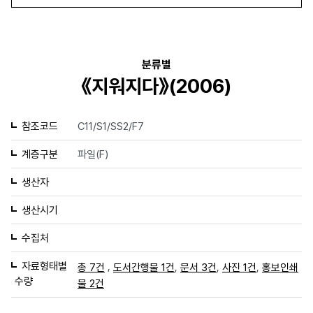
분류별
《지워지다》(2006)
참조코드
C11/S1/SS2/F7
계층구분
파일(F)
생산자
생산시기
수집처
자료형태별
,
,
,
,
총 7건
도서간행물 1건
문서 3건
사진 1건
홍보인쇄
수량
물 2건