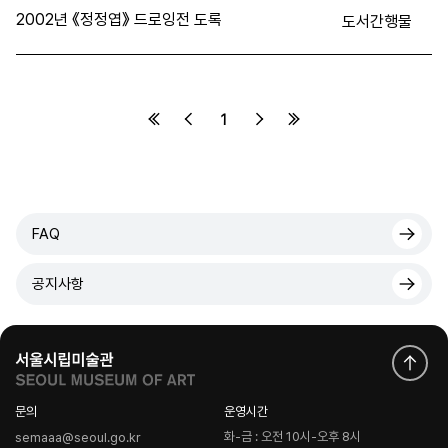
2002년 《정정엽》 드로잉전 도록
도서간행물
1
FAQ
공지사항
문의
운영시간
화-금 : 오전 10시-오후 8시
semaaa@seoul.go.kr