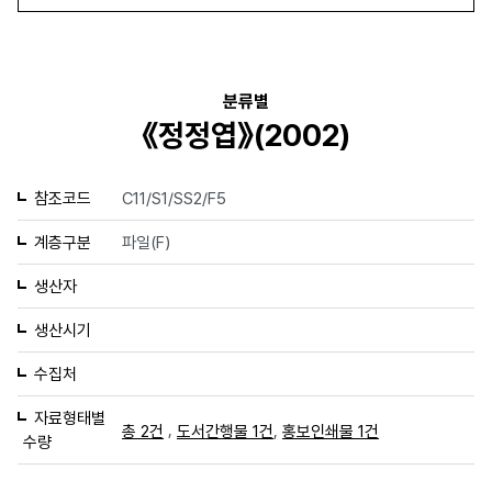
분류별
《정정엽》(2002)
참조코드
C11/S1/SS2/F5
계층구분
파일(F)
생산자
생산시기
수집처
자료형태별
,
,
총 2건
도서간행물 1건
홍보인쇄물 1건
수량