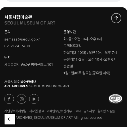
문의
운영시간
화-금 : 오전 10시-오후 8시
semaaa@seoul.go.kr
토/일/공휴일
02-2124-7400
하절기(3-10월) : 오전 10시-오후 7시
위치
동절기(11-2월) : 오전 10시-오후 6시
서울특별시 종로구 평창문화로 101
휴관일
1월 1일/매주 월요일(공휴일 제외)
로
고
개인정보처리방침
저작권 정책
이메일무단수집거부
FAQ
공지사항
함께한 사람들
© ART ARCHIVES, SEOUL MUSEUM OF ART All rights reserved