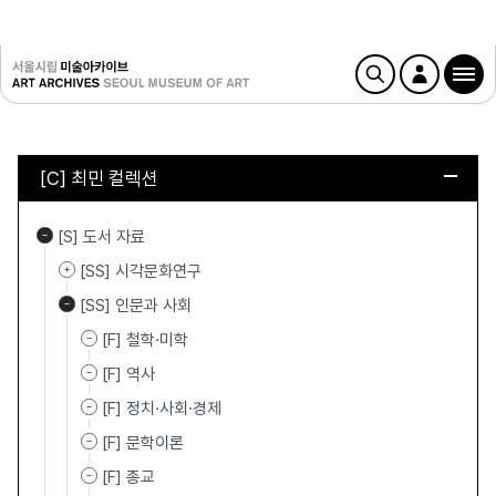
[C] 최민 컬렉션
[S] 도서 자료
[SS] 시각문화연구
[SS] 인문과 사회
[F] 철학·미학
[F] 역사
[F] 정치·사회·경제
[F] 문학이론
[F] 종교