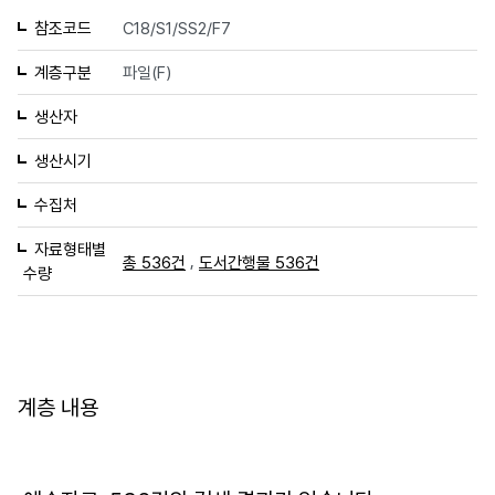
참조코드
C18/S1/SS2/F7
계층구분
파일(F)
생산자
생산시기
수집처
자료형태별
,
총 536건
도서간행물 536건
수량
계층 내용